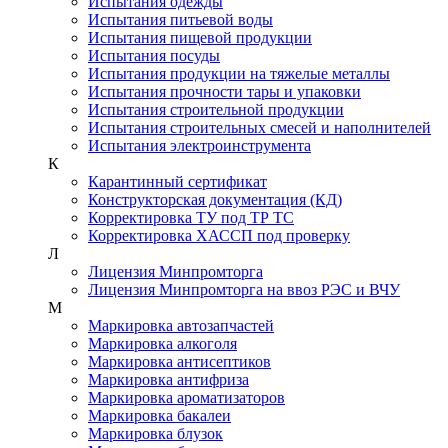
Испытания одежды
Испытания питьевой воды
Испытания пищевой продукции
Испытания посуды
Испытания продукции на тяжелые металлы
Испытания прочности тары и упаковки
Испытания строительной продукции
Испытания строительных смесей и наполнителей
Испытания электроинструмента
К
Карантинный сертификат
Конструкторская документация (КД)
Корректировка ТУ под ТР ТС
Корректировка ХАССП под проверку
Л
Лицензия Минпромторга
Лицензия Минпромторга на ввоз РЭС и ВЧУ
М
Маркировка автозапчастей
Маркировка алкоголя
Маркировка антисептиков
Маркировка антифриза
Маркировка ароматизаторов
Маркировка бакалеи
Маркировка блузок