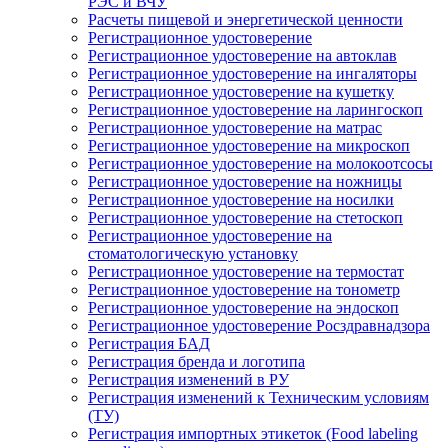
РЭС и ВЧУ
Расчеты пищевой и энергетической ценности
Регистрационное удостоверение
Регистрационное удостоверение на автоклав
Регистрационное удостоверение на ингаляторы
Регистрационное удостоверение на кушетку
Регистрационное удостоверение на ларингоскоп
Регистрационное удостоверение на матрас
Регистрационное удостоверение на микроскоп
Регистрационное удостоверение на молокоотсосы
Регистрационное удостоверение на ножницы
Регистрационное удостоверение на носилки
Регистрационное удостоверение на стетоскоп
Регистрационное удостоверение на
стоматологическую установку
Регистрационное удостоверение на термостат
Регистрационное удостоверение на тонометр
Регистрационное удостоверение на эндоскоп
Регистрационное удостоверение Росздравнадзора
Регистрация БАД
Регистрация бренда и логотипа
Регистрация изменений в РУ
Регистрация изменений к Техническим условиям
(ТУ)
Регистрация импортных этикеток (Food labeling