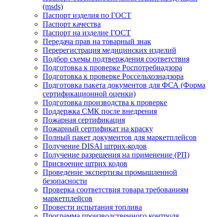
(msds)
Паспорт изделия по ГОСТ
Паспорт качества
Паспорт на изделие ГОСТ
Передача прав на товарный знак
Перерегистрация медицинских изделий
Подбор схемы подтверждения соответствия
Подготовка к проверке Роспотребнадзора
Подготовка к проверке Россельхознадзора
Подготовка пакета документов для ФСА (Форма
сертификационной оценки)
Подготовка производства к проверке
Поддержка СМК после внедрения
Пожарная сертификация
Пожарный сертификат на краску
Полный пакет документов для маркетплейсов
Получение DISAI штрих-кодов
Получение разрешения на применение (РП)
Присвоение штрих кодов
Проведение экспертизы промышленной
безопасности
Проверка соответствия товара требованиям
маркетплейсов
Провести испытания топлива
Программа производственного контроля