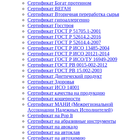
Сертификат Богат протеином
Сертификат ВЕГАН
Сертификат Вторичная переработка сырья
Сертификат гипоаллергенно
Сертификат Госстроя
Сертификат ГОСТ Р 51705.1-2001
Сертификат ГОСТ Р 52614.2-2016
Сертификат ГОСТ Р 52614.4-2007
Сертификат ГОСТ Р ИСО 13485-2004
Сертификат ГОСТ Р ИСО 20121-2014
Сертификат ГОСТ Р ИСО/ТУ 16949-2009
Сертификат ГОСТ РВ 0015-002-2012
Сертификат ГОСТ РВ 15.002-2003
Сертификат Диетический продукт
Сертификат Здоровья
Сертификат ИСО 14001
Сертификат качества на продукцию
Сертификат кошерности
Сертификат МАНИ (Межрегиональной
Ассоциации Надежных Исполнителей)
Сертификат на Pop It
Сертификат на абразивные инструменты
Сертификат на авокадо
Сертификат на автоклав
Сертификат на автохимию