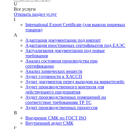
U
Все услуги
Открыть раздел услуг
I
International Export Certificate (для вывоза пищевых
товаров)
А
Адаптация документации под импорт
Адаптация иностранных сертификатов под ЕАЭС
Актуализация документации под новые
требования
Анализ состояния производства при
сертификации
Анализ химических веществ
Аудит готовности к ХАССП
Аудит документов перед выходом на маркетплейс
Аудит производственного контроля для
действующего предприятия
Аудит производственных помещений на
соответствие требованиям ТР ТС
Аудит производственных процессов
В
Внедрение СМК по ГОСТ ISO
Внутренний аудит СМК
Г