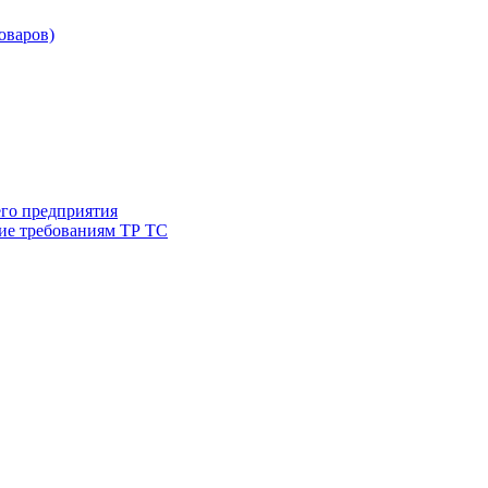
товаров)
его предприятия
ие требованиям ТР ТС