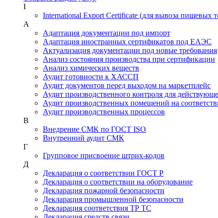
I
International Export Certificate (для вывоза пищевых 
А
Адаптация документации под импорт
Адаптация иностранных сертификатов под ЕАЭС
Актуализация документации под новые требования
Анализ состояния производства при сертификации
Анализ химических веществ
Аудит готовности к ХАССП
Аудит документов перед выходом на маркетплейс
Аудит производственного контроля для действующ
Аудит производственных помещений на соответств
Аудит производственных процессов
В
Внедрение СМК по ГОСТ ISO
Внутренний аудит СМК
Г
Групповое присвоение штрих-кодов
Д
Декларация о соответствии ГОСТ Р
Декларация о соответствии на оборудование
Декларация пожарной безопасности
Декларация промышленной безопасности
Декларация соответствия ТР ТС
Декларация средств связи