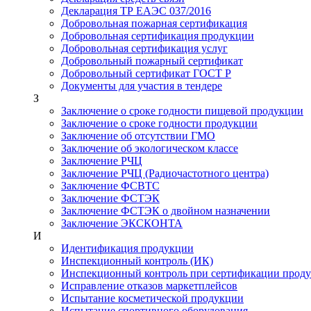
Декларация ТР ЕАЭС 037/2016
Добровольная пожарная сертификация
Добровольная сертификация продукции
Добровольная сертификация услуг
Добровольный пожарный сертификат
Добровольный сертификат ГОСТ Р
Документы для участия в тендере
З
Заключение о сроке годности пищевой продукции
Заключение о сроке годности продукции
Заключение об отсутствии ГМО
Заключение об экологическом классе
Заключение РЧЦ
Заключение РЧЦ (Радиочастотного центра)
Заключение ФСВТС
Заключение ФСТЭК
Заключение ФСТЭК о двойном назначении
Заключение ЭКСКОНТА
И
Идентификация продукции
Инспекционный контроль (ИК)
Инспекционный контроль при сертификации прод
Исправление отказов маркетплейсов
Испытание косметической продукции
Испытание спортивного оборудования