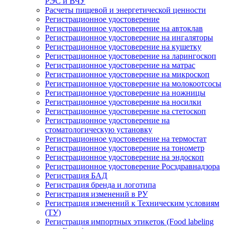
РЭС и ВЧУ
Расчеты пищевой и энергетической ценности
Регистрационное удостоверение
Регистрационное удостоверение на автоклав
Регистрационное удостоверение на ингаляторы
Регистрационное удостоверение на кушетку
Регистрационное удостоверение на ларингоскоп
Регистрационное удостоверение на матрас
Регистрационное удостоверение на микроскоп
Регистрационное удостоверение на молокоотсосы
Регистрационное удостоверение на ножницы
Регистрационное удостоверение на носилки
Регистрационное удостоверение на стетоскоп
Регистрационное удостоверение на
стоматологическую установку
Регистрационное удостоверение на термостат
Регистрационное удостоверение на тонометр
Регистрационное удостоверение на эндоскоп
Регистрационное удостоверение Росздравнадзора
Регистрация БАД
Регистрация бренда и логотипа
Регистрация изменений в РУ
Регистрация изменений к Техническим условиям
(ТУ)
Регистрация импортных этикеток (Food labeling