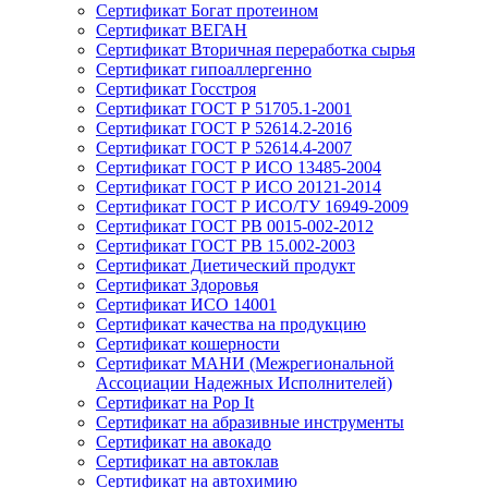
Сертификат Богат протеином
Сертификат ВЕГАН
Сертификат Вторичная переработка сырья
Сертификат гипоаллергенно
Сертификат Госстроя
Сертификат ГОСТ Р 51705.1-2001
Сертификат ГОСТ Р 52614.2-2016
Сертификат ГОСТ Р 52614.4-2007
Сертификат ГОСТ Р ИСО 13485-2004
Сертификат ГОСТ Р ИСО 20121-2014
Сертификат ГОСТ Р ИСО/ТУ 16949-2009
Сертификат ГОСТ РВ 0015-002-2012
Сертификат ГОСТ РВ 15.002-2003
Сертификат Диетический продукт
Сертификат Здоровья
Сертификат ИСО 14001
Сертификат качества на продукцию
Сертификат кошерности
Сертификат МАНИ (Межрегиональной
Ассоциации Надежных Исполнителей)
Сертификат на Pop It
Сертификат на абразивные инструменты
Сертификат на авокадо
Сертификат на автоклав
Сертификат на автохимию