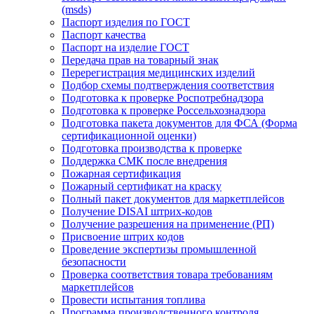
(msds)
Паспорт изделия по ГОСТ
Паспорт качества
Паспорт на изделие ГОСТ
Передача прав на товарный знак
Перерегистрация медицинских изделий
Подбор схемы подтверждения соответствия
Подготовка к проверке Роспотребнадзора
Подготовка к проверке Россельхознадзора
Подготовка пакета документов для ФСА (Форма
сертификационной оценки)
Подготовка производства к проверке
Поддержка СМК после внедрения
Пожарная сертификация
Пожарный сертификат на краску
Полный пакет документов для маркетплейсов
Получение DISAI штрих-кодов
Получение разрешения на применение (РП)
Присвоение штрих кодов
Проведение экспертизы промышленной
безопасности
Проверка соответствия товара требованиям
маркетплейсов
Провести испытания топлива
Программа производственного контроля