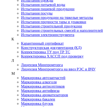
Испытания одежды
Испытания питьевой воды
Испытания пищевой продукции
Испытания посуды
Испытания продукции на тяжелые металлы
Испытания прочности тары и упаковки
Испытания строительной продукции
Испытания строительных смесей и наполнителей
Испытания электроинструмента
К
Карантинный сертификат
Конструкторская документация (КД)
Корректировка ТУ под ТР ТС
Корректировка ХАССП под проверку
Л
Лицензия Минпромторга
Лицензия Минпромторга на ввоз РЭС и ВЧУ
М
Маркировка автозапчастей
Маркировка алкоголя
Маркировка антисептиков
Маркировка антифриза
Маркировка ароматизаторов
Маркировка бакалеи
Маркировка блузок