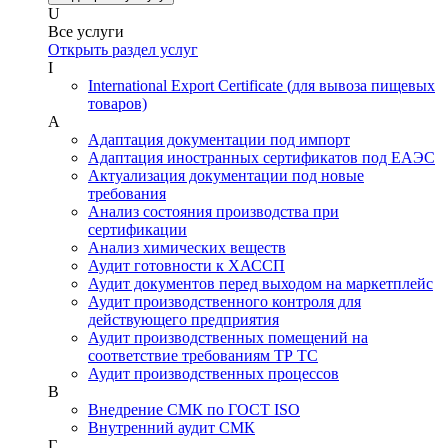
U
Все услуги
Открыть раздел услуг
I
International Export Certificate (для вывоза пищевых
товаров)
А
Адаптация документации под импорт
Адаптация иностранных сертификатов под ЕАЭС
Актуализация документации под новые
требования
Анализ состояния производства при
сертификации
Анализ химических веществ
Аудит готовности к ХАССП
Аудит документов перед выходом на маркетплейс
Аудит производственного контроля для
действующего предприятия
Аудит производственных помещений на
соответствие требованиям ТР ТС
Аудит производственных процессов
В
Внедрение СМК по ГОСТ ISO
Внутренний аудит СМК
Г