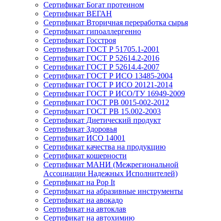
Сертификат Богат протеином
Сертификат ВЕГАН
Сертификат Вторичная переработка сырья
Сертификат гипоаллергенно
Сертификат Госстроя
Сертификат ГОСТ Р 51705.1-2001
Сертификат ГОСТ Р 52614.2-2016
Сертификат ГОСТ Р 52614.4-2007
Сертификат ГОСТ Р ИСО 13485-2004
Сертификат ГОСТ Р ИСО 20121-2014
Сертификат ГОСТ Р ИСО/ТУ 16949-2009
Сертификат ГОСТ РВ 0015-002-2012
Сертификат ГОСТ РВ 15.002-2003
Сертификат Диетический продукт
Сертификат Здоровья
Сертификат ИСО 14001
Сертификат качества на продукцию
Сертификат кошерности
Сертификат МАНИ (Межрегиональной
Ассоциации Надежных Исполнителей)
Сертификат на Pop It
Сертификат на абразивные инструменты
Сертификат на авокадо
Сертификат на автоклав
Сертификат на автохимию