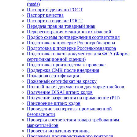
(msds)
Паспорт изделия по ГОСТ
Паспорт качества
Паспорт на изделие ГОСТ
Передача прав на товарный знак
Перерегистрация медицинских изделий
Подбор схемы подтверждения соответствия
Подготовка к проверке Роспотребнадзора
Подготовка к проверке Россельхознадзора
Подготовка пакета документов для ФСА (Форма
сертификационной оценки)
Подготовка производства к проверке
Поддержка СМК после внедрения
Пожарная сертификация
Пожарный сертификат на краску
Полный пакет документов для маркетплейсов
Получение DISAI штрих-кодов
Получение разрешения на применение (РП)
Присвоение штрих кодов
Проведение экспертизы промышленной
безопасности
Проверка соответствия товара требованиям
маркетплейсов
Провести испытания топлива
Программа производственного контроля