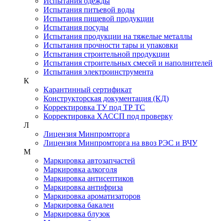
Испытания одежды
Испытания питьевой воды
Испытания пищевой продукции
Испытания посуды
Испытания продукции на тяжелые металлы
Испытания прочности тары и упаковки
Испытания строительной продукции
Испытания строительных смесей и наполнителей
Испытания электроинструмента
К
Карантинный сертификат
Конструкторская документация (КД)
Корректировка ТУ под ТР ТС
Корректировка ХАССП под проверку
Л
Лицензия Минпромторга
Лицензия Минпромторга на ввоз РЭС и ВЧУ
М
Маркировка автозапчастей
Маркировка алкоголя
Маркировка антисептиков
Маркировка антифриза
Маркировка ароматизаторов
Маркировка бакалеи
Маркировка блузок