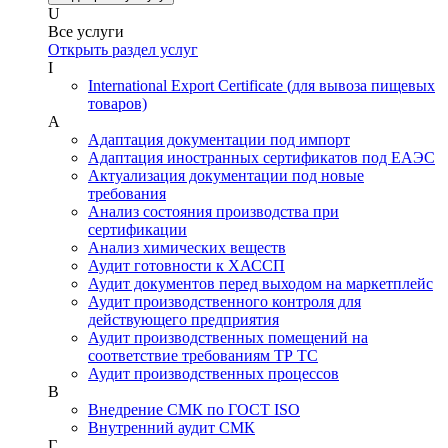
U
Все услуги
Открыть раздел услуг
I
International Export Certificate (для вывоза пищевых
товаров)
А
Адаптация документации под импорт
Адаптация иностранных сертификатов под ЕАЭС
Актуализация документации под новые
требования
Анализ состояния производства при
сертификации
Анализ химических веществ
Аудит готовности к ХАССП
Аудит документов перед выходом на маркетплейс
Аудит производственного контроля для
действующего предприятия
Аудит производственных помещений на
соответствие требованиям ТР ТС
Аудит производственных процессов
В
Внедрение СМК по ГОСТ ISO
Внутренний аудит СМК
Г