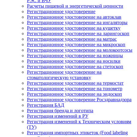
РЭС и ВЧУ
Расчеты пищевой и энергетической ценности
Регистрационное удостоверение
Регистрационное удостоверение на автоклав
Регистрационное удостоверение на ингаляторы
Регистрационное удостоверение на кушетку
Регистрационное удостоверение на ларингоскоп
Регистрационное удостоверение на матрас
Регистрационное удостоверение на микроскоп
Регистрационное удостоверение на молокоотсосы
Регистрационное удостоверение на ножницы
Регистрационное удостоверение на носилки
Регистрационное удостоверение на стетоскоп
Регистрационное удостоверение на
стоматологическую установку
Регистрационное удостоверение на термостат
Регистрационное удостоверение на тонометр
Регистрационное удостоверение на эндоскоп
Регистрационное удостоверение Росздравнадзора
Регистрация БАД
Регистрация бренда и логотипа
Регистрация изменений в РУ
Регистрация изменений к Техническим условиям
(ТУ)
Регистрация импортных этикеток (Food labeling