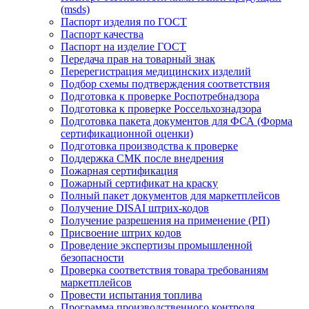
(msds)
Паспорт изделия по ГОСТ
Паспорт качества
Паспорт на изделие ГОСТ
Передача прав на товарный знак
Перерегистрация медицинских изделий
Подбор схемы подтверждения соответствия
Подготовка к проверке Роспотребнадзора
Подготовка к проверке Россельхознадзора
Подготовка пакета документов для ФСА (Форма
сертификационной оценки)
Подготовка производства к проверке
Поддержка СМК после внедрения
Пожарная сертификация
Пожарный сертификат на краску
Полный пакет документов для маркетплейсов
Получение DISAI штрих-кодов
Получение разрешения на применение (РП)
Присвоение штрих кодов
Проведение экспертизы промышленной
безопасности
Проверка соответствия товара требованиям
маркетплейсов
Провести испытания топлива
Программа производственного контроля