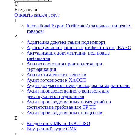
U
Все услуги
Открыть раздел услуг
I
International Export Certificate (для вывоза пищевых
товаров)
А
Адаптация документации под импорт
Адаптация иностранных сертификатов под ЕАЭС
Актуализация документации под новые
требования
Анализ состояния производства при
сертификации
Анализ химических веществ
Аудит готовности к ХАССП
Аудит документов перед выходом на маркетплейс
Аудит производственного контроля для
действующего предприятия
Аудит производственных помещений на
соответствие требованиям ТР ТС
Аудит производственных процессов
В
Внедрение СМК по ГОСТ ISO
Внутренний аудит СМК
Г