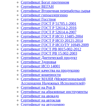
Сертификат Богат протеином
Сертификат ВЕГАН
Сертификат Вторичная переработка сырья
Сертификат гипоаллергенно
Сертификат Госстроя
Сертификат ГОСТ Р 51705.1-2001
Сертификат ГОСТ Р 52614.2-2016
Сертификат ГОСТ Р 52614.4-2007
Сертификат ГОСТ Р ИСО 13485-2004
Сертификат ГОСТ Р ИСО 20121-2014
Сертификат ГОСТ Р ИСО/ТУ 16949-2009
Сертификат ГОСТ РВ 0015-002-2012
Сертификат ГОСТ РВ 15.002-2003
Сертификат Диетический продукт
Сертификат Здоровья
Сертификат ИСО 14001
Сертификат качества на продукцию
Сертификат кошерности
Сертификат МАНИ (Межрегиональной
Ассоциации Надежных Исполнителей)
Сертификат на Pop It
Сертификат на абразивные инструменты
Сертификат на авокадо
Сертификат на автоклав
Сертификат на автохимию