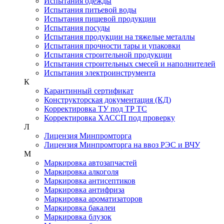
Испытания одежды
Испытания питьевой воды
Испытания пищевой продукции
Испытания посуды
Испытания продукции на тяжелые металлы
Испытания прочности тары и упаковки
Испытания строительной продукции
Испытания строительных смесей и наполнителей
Испытания электроинструмента
К
Карантинный сертификат
Конструкторская документация (КД)
Корректировка ТУ под ТР ТС
Корректировка ХАССП под проверку
Л
Лицензия Минпромторга
Лицензия Минпромторга на ввоз РЭС и ВЧУ
М
Маркировка автозапчастей
Маркировка алкоголя
Маркировка антисептиков
Маркировка антифриза
Маркировка ароматизаторов
Маркировка бакалеи
Маркировка блузок