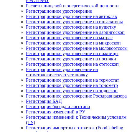
РЭС и ВЧУ
Расчеты пищевой и энергетической ценности
Регистрационное удостоверение
Регистрационное удостоверение на автоклав
Регистрационное удостоверение на ингаляторы
Регистрационное удостоверение на кушетку
Регистрационное удостоверение на ларингоскоп
Регистрационное удостоверение на матрас
Регистрационное удостоверение на микроскоп
Регистрационное удостоверение на молокоотсосы
Регистрационное удостоверение на ножницы
Регистрационное удостоверение на носилки
Регистрационное удостоверение на стетоскоп
Регистрационное удостоверение на
стоматологическую установку
Регистрационное удостоверение на термостат
Регистрационное удостоверение на тонометр
Регистрационное удостоверение на эндоскоп
Регистрационное удостоверение Росздравнадзора
Регистрация БАД
Регистрация бренда и логотипа
Регистрация изменений в РУ
Регистрация изменений к Техническим условиям
(ТУ)
Регистрация импортных этикеток (Food labeling