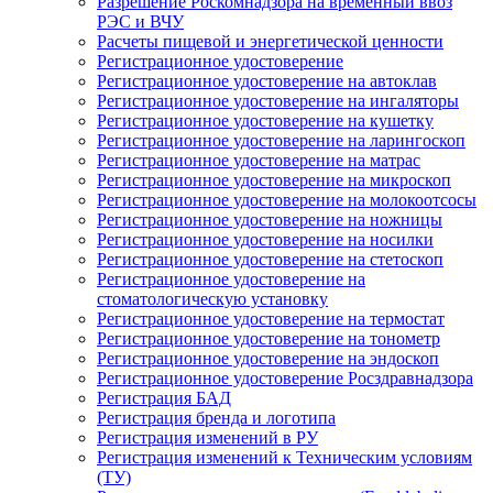
Разрешение Роскомнадзора на временный ввоз
РЭС и ВЧУ
Расчеты пищевой и энергетической ценности
Регистрационное удостоверение
Регистрационное удостоверение на автоклав
Регистрационное удостоверение на ингаляторы
Регистрационное удостоверение на кушетку
Регистрационное удостоверение на ларингоскоп
Регистрационное удостоверение на матрас
Регистрационное удостоверение на микроскоп
Регистрационное удостоверение на молокоотсосы
Регистрационное удостоверение на ножницы
Регистрационное удостоверение на носилки
Регистрационное удостоверение на стетоскоп
Регистрационное удостоверение на
стоматологическую установку
Регистрационное удостоверение на термостат
Регистрационное удостоверение на тонометр
Регистрационное удостоверение на эндоскоп
Регистрационное удостоверение Росздравнадзора
Регистрация БАД
Регистрация бренда и логотипа
Регистрация изменений в РУ
Регистрация изменений к Техническим условиям
(ТУ)