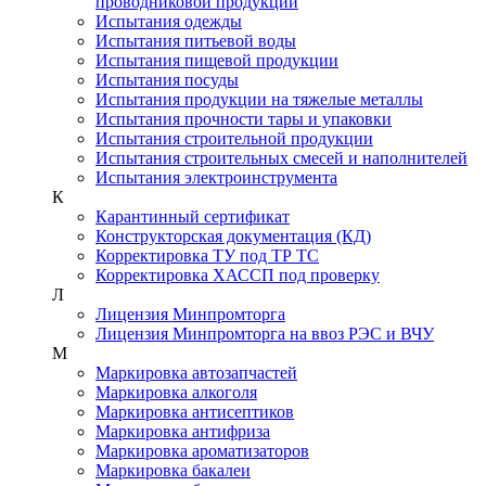
проводниковой продукции
Испытания одежды
Испытания питьевой воды
Испытания пищевой продукции
Испытания посуды
Испытания продукции на тяжелые металлы
Испытания прочности тары и упаковки
Испытания строительной продукции
Испытания строительных смесей и наполнителей
Испытания электроинструмента
К
Карантинный сертификат
Конструкторская документация (КД)
Корректировка ТУ под ТР ТС
Корректировка ХАССП под проверку
Л
Лицензия Минпромторга
Лицензия Минпромторга на ввоз РЭС и ВЧУ
М
Маркировка автозапчастей
Маркировка алкоголя
Маркировка антисептиков
Маркировка антифриза
Маркировка ароматизаторов
Маркировка бакалеи