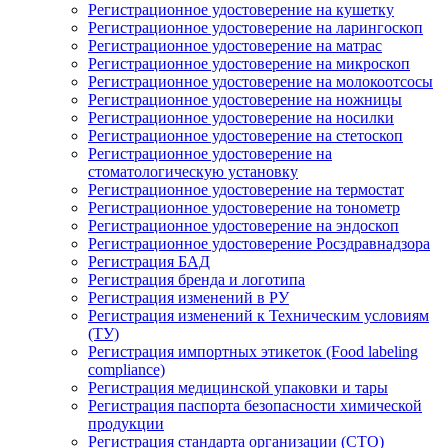
Регистрационное удостоверение на кушетку
Регистрационное удостоверение на ларингоскоп
Регистрационное удостоверение на матрас
Регистрационное удостоверение на микроскоп
Регистрационное удостоверение на молокоотсосы
Регистрационное удостоверение на ножницы
Регистрационное удостоверение на носилки
Регистрационное удостоверение на стетоскоп
Регистрационное удостоверение на
стоматологическую установку
Регистрационное удостоверение на термостат
Регистрационное удостоверение на тонометр
Регистрационное удостоверение на эндоскоп
Регистрационное удостоверение Росздравнадзора
Регистрация БАД
Регистрация бренда и логотипа
Регистрация изменений в РУ
Регистрация изменений к Техническим условиям
(ТУ)
Регистрация импортных этикеток (Food labeling
compliance)
Регистрация медицинской упаковки и тары
Регистрация паспорта безопасности химической
продукции
Регистрация стандарта организации (СТО)