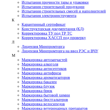
Испытания прочности тары и упаковки
Испытания строительной продукции
Испытания строительных смесей и наполнителей
Испытания электроинструмента
К
Карантинный сертификат
Конструкторская документация (КД)
Корректировка ТУ под ТР ТС
Корректировка ХАССП под проверку
Л
Лицензия Минпромторга
Лицензия Минпромторга на ввоз РЭС и ВЧУ
М
Маркировка автозапчастей
Маркировка алкоголя
Маркировка антисептиков
Маркировка антифриза
Маркировка ароматизаторов
Маркировка бакалеи
Маркировка блузок
Маркировка брюк
Маркировка бытовой химии
Маркировка бюстгальтеров
Маркировка велосипедов
Маркировка ветеринарных препаратов