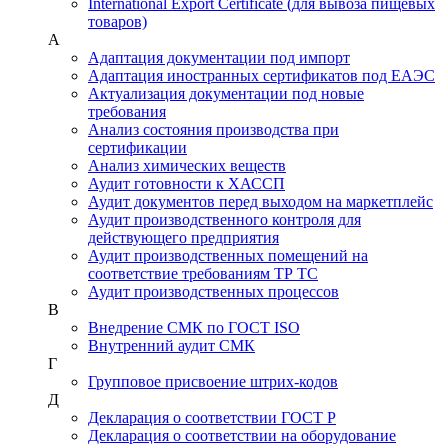
International Export Certificate (для вывоза пищевых
товаров)
А
Адаптация документации под импорт
Адаптация иностранных сертификатов под ЕАЭС
Актуализация документации под новые
требования
Анализ состояния производства при
сертификации
Анализ химических веществ
Аудит готовности к ХАССП
Аудит документов перед выходом на маркетплейс
Аудит производственного контроля для
действующего предприятия
Аудит производственных помещений на
соответствие требованиям ТР ТС
Аудит производственных процессов
В
Внедрение СМК по ГОСТ ISO
Внутренний аудит СМК
Г
Групповое присвоение штрих-кодов
Д
Декларация о соответствии ГОСТ Р
Декларация о соответствии на оборудование