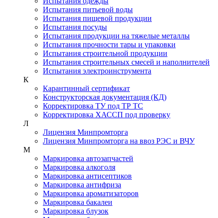
Испытания одежды
Испытания питьевой воды
Испытания пищевой продукции
Испытания посуды
Испытания продукции на тяжелые металлы
Испытания прочности тары и упаковки
Испытания строительной продукции
Испытания строительных смесей и наполнителей
Испытания электроинструмента
К
Карантинный сертификат
Конструкторская документация (КД)
Корректировка ТУ под ТР ТС
Корректировка ХАССП под проверку
Л
Лицензия Минпромторга
Лицензия Минпромторга на ввоз РЭС и ВЧУ
М
Маркировка автозапчастей
Маркировка алкоголя
Маркировка антисептиков
Маркировка антифриза
Маркировка ароматизаторов
Маркировка бакалеи
Маркировка блузок