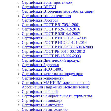
Сертификат Богат протеином
Сертификат ВЕГАН
Сертификат Вторичная переработка сырья
Сертификат гипоаллергенно
Сертификат Госстроя
Сертификат ГОСТ Р 51705.1-2001
Сертификат ГОСТ Р 52614.2-2016
Сертификат ГОСТ Р 52614.4-2007
Сертификат ГОСТ Р ИСО 13485-2004
Сертификат ГОСТ Р ИСО 20121-2014
Сертификат ГОСТ Р ИСО/ТУ 16949-2009
Сертификат ГОСТ РВ 0015-002-2012
Сертификат ГОСТ РВ 15.002-2003
Сертификат Диетический продукт
Сертификат Здоровья
Сертификат ИСО 14001
Сертификат качества на продукцию
Сертификат кошерности
Сертификат МАНИ (Межрегиональной
Ассоциации Надежных Исполнителей)
Сертификат на Pop It
Сертификат на абразивные инструменты
Сертификат на авокадо
Сертификат на автоклав
Сертификат на автохимию