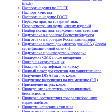
(msds)
Паспорт изделия по ГОСТ
Паспорт качества
Паспорт на изделие ГОСТ
Передача прав на товарный знак
Перерегистрация медицинских изделий
Подбор схемы подтверждения соответствия
Подготовка к проверке Роспотребнадзора
Подготовка к проверке Россельхознадзора
Подготовка пакета документов для ФСА (Форма
сертификационной оценки)
Подготовка производства к проверке
Поддержка СМК после внедрения
Пожарная сертификация
Пожарный сертификат на краску
Полный пакет документов для маркетплейсов
Получение DISAI штрих-кодов
Получение разрешения на применение (РП)
Присвоение штрих кодов
Проведение экспертизы промышленной
безопасности
Проверка соответствия товара требованиям
маркетплейсов
Провести испытания топлива
Программа производственного контроля