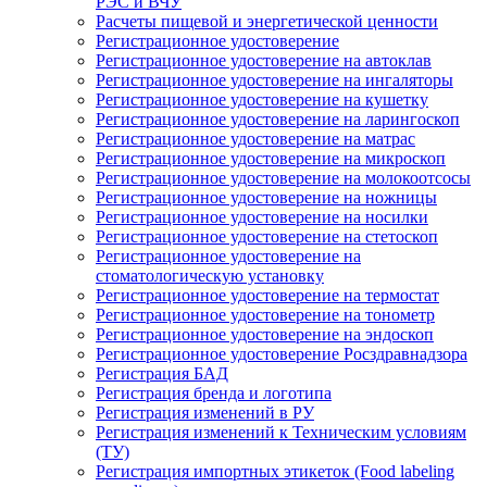
РЭС и ВЧУ
Расчеты пищевой и энергетической ценности
Регистрационное удостоверение
Регистрационное удостоверение на автоклав
Регистрационное удостоверение на ингаляторы
Регистрационное удостоверение на кушетку
Регистрационное удостоверение на ларингоскоп
Регистрационное удостоверение на матрас
Регистрационное удостоверение на микроскоп
Регистрационное удостоверение на молокоотсосы
Регистрационное удостоверение на ножницы
Регистрационное удостоверение на носилки
Регистрационное удостоверение на стетоскоп
Регистрационное удостоверение на
стоматологическую установку
Регистрационное удостоверение на термостат
Регистрационное удостоверение на тонометр
Регистрационное удостоверение на эндоскоп
Регистрационное удостоверение Росздравнадзора
Регистрация БАД
Регистрация бренда и логотипа
Регистрация изменений в РУ
Регистрация изменений к Техническим условиям
(ТУ)
Регистрация импортных этикеток (Food labeling