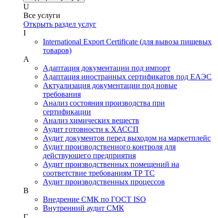
U
Все услуги
Открыть раздел услуг
I
International Export Certificate (для вывоза пищевых
товаров)
А
Адаптация документации под импорт
Адаптация иностранных сертификатов под ЕАЭС
Актуализация документации под новые
требования
Анализ состояния производства при
сертификации
Анализ химических веществ
Аудит готовности к ХАССП
Аудит документов перед выходом на маркетплейс
Аудит производственного контроля для
действующего предприятия
Аудит производственных помещений на
соответствие требованиям ТР ТС
Аудит производственных процессов
В
Внедрение СМК по ГОСТ ISO
Внутренний аудит СМК
Г