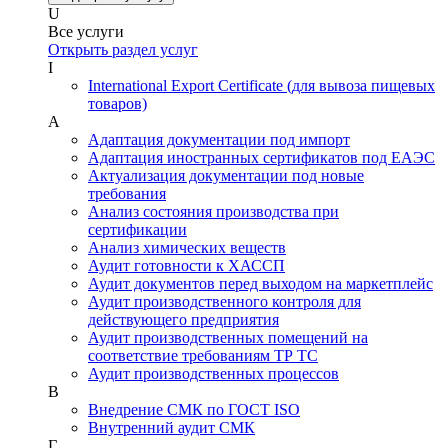
U
Все услуги
Открыть раздел услуг
I
International Export Certificate (для вывоза пищевых
товаров)
А
Адаптация документации под импорт
Адаптация иностранных сертификатов под ЕАЭС
Актуализация документации под новые
требования
Анализ состояния производства при
сертификации
Анализ химических веществ
Аудит готовности к ХАССП
Аудит документов перед выходом на маркетплейс
Аудит производственного контроля для
действующего предприятия
Аудит производственных помещений на
соответствие требованиям ТР ТС
Аудит производственных процессов
В
Внедрение СМК по ГОСТ ISO
Внутренний аудит СМК
Г