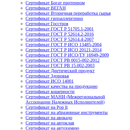
Сертификат Богат протеином
Сертификат ВЕГАН
Сертификат Вторичная переработка сырья
Сертификат гипоаллергенно
Сертификат Госстроя
Сертификат ГОСТ Р 51705.1-2001
Сертификат ГОСТ Р 52614.2-2016
Сертификат ГОСТ Р 52614.4-2007
Сертификат ГОСТ Р ИСО 13485-2004
Сертификат ГОСТ Р ИСО 20121-2014
Сертификат ГОСТ Р ИСО/ТУ 16949-2009
Сертификат ГОСТ РВ 0015-002-2012
Сертификат ГОСТ РВ 15.002-2003
Сертификат Диетический продукт
Сертификат Здоровья
Сертификат ИСО 14001
Сертификат качества на продукцию
Сертификат кошерности
Сертификат МАНИ (Межрегиональной
Ассоциации Надежных Исполнителей)
Сертификат на Pop It
Сертификат на абразивные инструменты
Сертификат на авокадо
Сертификат на автоклав
Сертификат на автохимию