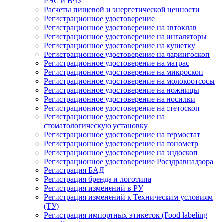
РЭС и ВЧУ
Расчеты пищевой и энергетической ценности
Регистрационное удостоверение
Регистрационное удостоверение на автоклав
Регистрационное удостоверение на ингаляторы
Регистрационное удостоверение на кушетку
Регистрационное удостоверение на ларингоскоп
Регистрационное удостоверение на матрас
Регистрационное удостоверение на микроскоп
Регистрационное удостоверение на молокоотсосы
Регистрационное удостоверение на ножницы
Регистрационное удостоверение на носилки
Регистрационное удостоверение на стетоскоп
Регистрационное удостоверение на
стоматологическую установку
Регистрационное удостоверение на термостат
Регистрационное удостоверение на тонометр
Регистрационное удостоверение на эндоскоп
Регистрационное удостоверение Росздравнадзора
Регистрация БАД
Регистрация бренда и логотипа
Регистрация изменений в РУ
Регистрация изменений к Техническим условиям
(ТУ)
Регистрация импортных этикеток (Food labeling