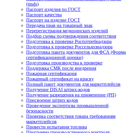
(msds)
Паспорт изделия по ГОСТ
Паспорт качества
Паспорт на изделие ГОСТ
Передача прав на товарный знак
Перерегистрация медицинских изделий
Подбор схемы подтверждения соответствия
Подготовка к проверке Роспотребнадзора
Подготовка к проверке Россельхознадзора
Подготовка пакета документов для ФСА (Форма
сертификационной оценки)
Подготовка производства к проверке
Поддержка СМК после внедрения
Пожарная сертификация
Пожарный сертификат на краску
Полный пакет документов для маркетплейсов
Получение DISAI штрих-кодов
Получение разрешения на применение (РП)
Присвоение штрих кодов
Проведение экспертизы промышленной
безопасности
Проверка соответствия товара требованиям
маркетплейсов
Провести испытания топлива
Программа производственного контроля