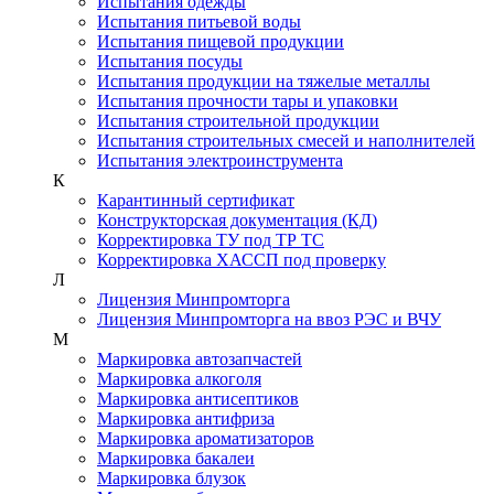
Испытания одежды
Испытания питьевой воды
Испытания пищевой продукции
Испытания посуды
Испытания продукции на тяжелые металлы
Испытания прочности тары и упаковки
Испытания строительной продукции
Испытания строительных смесей и наполнителей
Испытания электроинструмента
К
Карантинный сертификат
Конструкторская документация (КД)
Корректировка ТУ под ТР ТС
Корректировка ХАССП под проверку
Л
Лицензия Минпромторга
Лицензия Минпромторга на ввоз РЭС и ВЧУ
М
Маркировка автозапчастей
Маркировка алкоголя
Маркировка антисептиков
Маркировка антифриза
Маркировка ароматизаторов
Маркировка бакалеи
Маркировка блузок