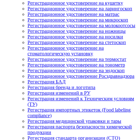
Регистрационное удостоверение на кушетку
Регистрационное удостоверение на ларингоскоп
Регистрационное удостоверение на матрас
Регистрационное удостоверение на микроскоп
Регистрационное удостоверение на молокоотсосы
Регистрационное удостоверение на ножницы
Регистрационное удостоверение на носилки
Регистрационное удостоверение на стетоскоп
Регистрационное удостоверение на
стоматологическую установку
Регистрационное удостоверение на термостат
Регистрационное удостоверение на тонометр
Регистрационное удостоверение на эндоскоп
Регистрационное удостоверение Росздравнадзора
Регистрация БАД
Регистрация бренда и логотипа
Регистрация изменений в РУ
Регистрация изменений к Техническим условиям
(ТУ)
Регистрация импортных этикеток (Food labeling
compliance)
Регистрация медицинской упаковки и тары
Регистрация паспорта безопасности химической
продукции
Регистрация стандарта организации (СТО)