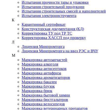
Испытания прочности тары и упаковки
Испытания строительной продукции
Испытания строительных смесей и наполнителей
Испытания электроинструмента
К
Карантинный сертификат
Конструкторская документация (КД)
Корректировка ТУ под ТР ТС
Корректировка ХАССП под проверку
Л
Лицензия Минпромторга
Лицензия Минпромторга на ввоз РЭС и ВЧУ
М
Маркировка автозапчастей
Маркировка алкоголя
Маркировка антисептиков
Маркировка антифриза
Маркировка ароматизаторов
Маркировка бакалеи
Маркировка блузок
Маркировка брюк
Маркировка бытовой химии
Маркировка бюстгальтеров
Маркировка велосипедов
Маркировка ветеринарных препаратов