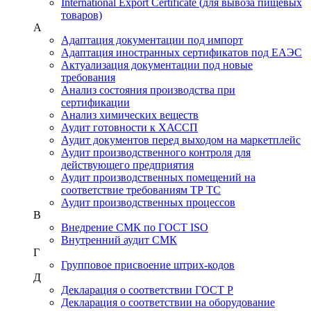
International Export Certificate (для вывоза пищевых
товаров)
А
Адаптация документации под импорт
Адаптация иностранных сертификатов под ЕАЭС
Актуализация документации под новые
требования
Анализ состояния производства при
сертификации
Анализ химических веществ
Аудит готовности к ХАССП
Аудит документов перед выходом на маркетплейс
Аудит производственного контроля для
действующего предприятия
Аудит производственных помещений на
соответствие требованиям ТР ТС
Аудит производственных процессов
В
Внедрение СМК по ГОСТ ISO
Внутренний аудит СМК
Г
Групповое присвоение штрих-кодов
Д
Декларация о соответствии ГОСТ Р
Декларация о соответствии на оборудование