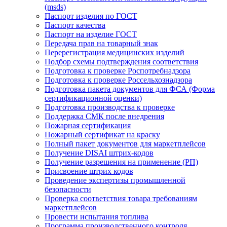
(msds)
Паспорт изделия по ГОСТ
Паспорт качества
Паспорт на изделие ГОСТ
Передача прав на товарный знак
Перерегистрация медицинских изделий
Подбор схемы подтверждения соответствия
Подготовка к проверке Роспотребнадзора
Подготовка к проверке Россельхознадзора
Подготовка пакета документов для ФСА (Форма
сертификационной оценки)
Подготовка производства к проверке
Поддержка СМК после внедрения
Пожарная сертификация
Пожарный сертификат на краску
Полный пакет документов для маркетплейсов
Получение DISAI штрих-кодов
Получение разрешения на применение (РП)
Присвоение штрих кодов
Проведение экспертизы промышленной
безопасности
Проверка соответствия товара требованиям
маркетплейсов
Провести испытания топлива
Программа производственного контроля