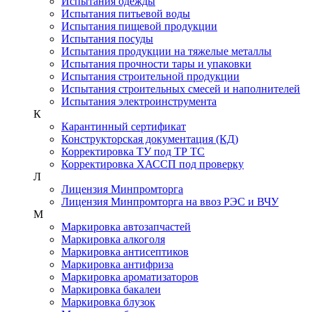
Испытания одежды
Испытания питьевой воды
Испытания пищевой продукции
Испытания посуды
Испытания продукции на тяжелые металлы
Испытания прочности тары и упаковки
Испытания строительной продукции
Испытания строительных смесей и наполнителей
Испытания электроинструмента
К
Карантинный сертификат
Конструкторская документация (КД)
Корректировка ТУ под ТР ТС
Корректировка ХАССП под проверку
Л
Лицензия Минпромторга
Лицензия Минпромторга на ввоз РЭС и ВЧУ
М
Маркировка автозапчастей
Маркировка алкоголя
Маркировка антисептиков
Маркировка антифриза
Маркировка ароматизаторов
Маркировка бакалеи
Маркировка блузок