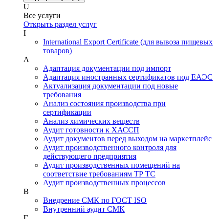
U
Все услуги
Открыть раздел услуг
I
International Export Certificate (для вывоза пищевых
товаров)
А
Адаптация документации под импорт
Адаптация иностранных сертификатов под ЕАЭС
Актуализация документации под новые
требования
Анализ состояния производства при
сертификации
Анализ химических веществ
Аудит готовности к ХАССП
Аудит документов перед выходом на маркетплейс
Аудит производственного контроля для
действующего предприятия
Аудит производственных помещений на
соответствие требованиям ТР ТС
Аудит производственных процессов
В
Внедрение СМК по ГОСТ ISO
Внутренний аудит СМК
Г