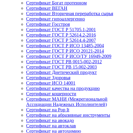
Сертификат Богат протеином
Сертификат ВЕГАН
Сертификат Вторичная переработка сырья
Сертификат гипоаллергенно
Сертификат Госстроя
Сертификат ГОСТ Р 51705.1-2001
Сертификат ГОСТ Р 52614.2-2016
Сертификат ГОСТ Р 52614.4-2007
Сертификат ГОСТ Р ИСО 13485-2004
Сертификат ГОСТ Р ИСО 20121-2014
Сертификат ГОСТ Р ИСО/ТУ 16949-2009
Сертификат ГОСТ РВ 0015-002-2012
Сертификат ГОСТ РВ 15.002-2003
Сертификат Диетический продукт
Сертификат Здоровья
Сертификат ИСО 14001
Сертификат качества на продукцию
Сертификат кошерности
Сертификат МАНИ (Межрегиональной
Ассоциации Надежных Исполнителей)
Сертификат на Pop It
Сертификат на абразивные инструменты
Сертификат на авокадо
Сертификат на автоклав
Сертификат на автохимию