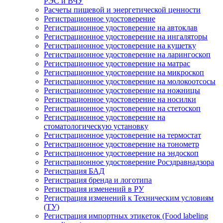
РЭС и ВЧУ
Расчеты пищевой и энергетической ценности
Регистрационное удостоверение
Регистрационное удостоверение на автоклав
Регистрационное удостоверение на ингаляторы
Регистрационное удостоверение на кушетку
Регистрационное удостоверение на ларингоскоп
Регистрационное удостоверение на матрас
Регистрационное удостоверение на микроскоп
Регистрационное удостоверение на молокоотсосы
Регистрационное удостоверение на ножницы
Регистрационное удостоверение на носилки
Регистрационное удостоверение на стетоскоп
Регистрационное удостоверение на
стоматологическую установку
Регистрационное удостоверение на термостат
Регистрационное удостоверение на тонометр
Регистрационное удостоверение на эндоскоп
Регистрационное удостоверение Росздравнадзора
Регистрация БАД
Регистрация бренда и логотипа
Регистрация изменений в РУ
Регистрация изменений к Техническим условиям
(ТУ)
Регистрация импортных этикеток (Food labeling