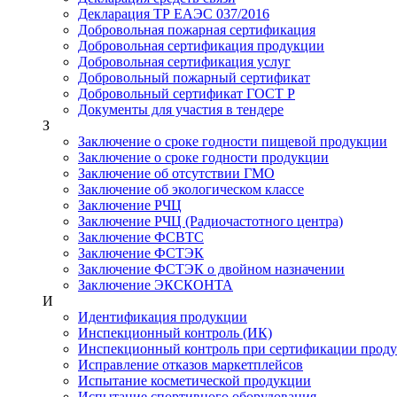
Декларация ТР ЕАЭС 037/2016
Добровольная пожарная сертификация
Добровольная сертификация продукции
Добровольная сертификация услуг
Добровольный пожарный сертификат
Добровольный сертификат ГОСТ Р
Документы для участия в тендере
З
Заключение о сроке годности пищевой продукции
Заключение о сроке годности продукции
Заключение об отсутствии ГМО
Заключение об экологическом классе
Заключение РЧЦ
Заключение РЧЦ (Радиочастотного центра)
Заключение ФСВТС
Заключение ФСТЭК
Заключение ФСТЭК о двойном назначении
Заключение ЭКСКОНТА
И
Идентификация продукции
Инспекционный контроль (ИК)
Инспекционный контроль при сертификации прод
Исправление отказов маркетплейсов
Испытание косметической продукции
Испытание спортивного оборудования