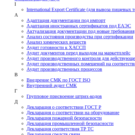
I
International Export Certificate (для вывоза пищевых 
А
Адаптация документации под импорт
Адаптация иностранных сертификатов под ЕАЭС
Актуализация документации под новые требования
Анализ состояния производства при сертификации
Анализ химических веществ
Аудит готовности к ХАССП
Аудит документов перед выходом на маркетплейс
Аудит производственного контроля для действующ
Аудит производственных помещений на соответств
Аудит производственных процессов
В
Внедрение СМК по ГОСТ ISO
Внутренний аудит СМК
Г
Групповое присвоение штрих-кодов
Д
Декларация о соответствии ГОСТ Р
Декларация о соответствии на оборудование
Декларация пожарной безопасности
Декларация промышленной безопасности
Декларация соответствия ТР ТС
Декларация средств связи