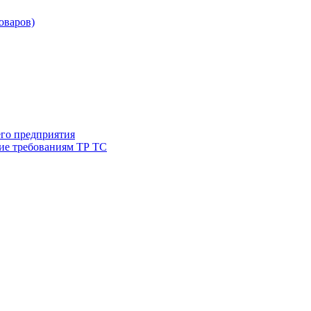
товаров)
его предприятия
ие требованиям ТР ТС