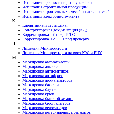
Испытания прочности тары и упаковки
Испытания строительной продукции
Испытания строительных смесей и наполнителей
Испытания электроинструмента
К
Карантинный сертификат
Конструкторская документация (КД)
Корректировка ТУ под ТР ТС
Корректировка ХАССП под проверку
Л
Лицензия Минпромторга
Лицензия Минпромторга на ввоз РЭС и ВЧУ
М
Маркировка автозапчастей
Маркировка алкоголя
Маркировка антисептиков
Маркировка антифриза
Маркировка ароматизаторов
Маркировка бакалеи
Маркировка блузок
Маркировка брюк
Маркировка бытовой химии
Маркировка бюстгальтеров
Маркировка велосипедов
Маркировка ветеринарных препаратов