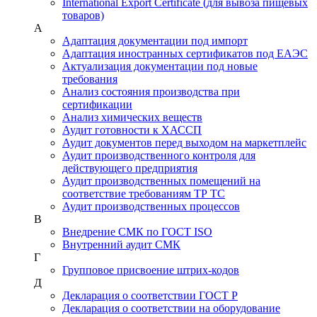
International Export Certificate (для вывоза пищевых
товаров)
А
Адаптация документации под импорт
Адаптация иностранных сертификатов под ЕАЭС
Актуализация документации под новые
требования
Анализ состояния производства при
сертификации
Анализ химических веществ
Аудит готовности к ХАССП
Аудит документов перед выходом на маркетплейс
Аудит производственного контроля для
действующего предприятия
Аудит производственных помещений на
соответствие требованиям ТР ТС
Аудит производственных процессов
В
Внедрение СМК по ГОСТ ISO
Внутренний аудит СМК
Г
Групповое присвоение штрих-кодов
Д
Декларация о соответствии ГОСТ Р
Декларация о соответствии на оборудование