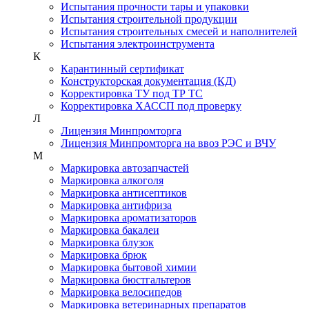
Испытания прочности тары и упаковки
Испытания строительной продукции
Испытания строительных смесей и наполнителей
Испытания электроинструмента
К
Карантинный сертификат
Конструкторская документация (КД)
Корректировка ТУ под ТР ТС
Корректировка ХАССП под проверку
Л
Лицензия Минпромторга
Лицензия Минпромторга на ввоз РЭС и ВЧУ
М
Маркировка автозапчастей
Маркировка алкоголя
Маркировка антисептиков
Маркировка антифриза
Маркировка ароматизаторов
Маркировка бакалеи
Маркировка блузок
Маркировка брюк
Маркировка бытовой химии
Маркировка бюстгальтеров
Маркировка велосипедов
Маркировка ветеринарных препаратов