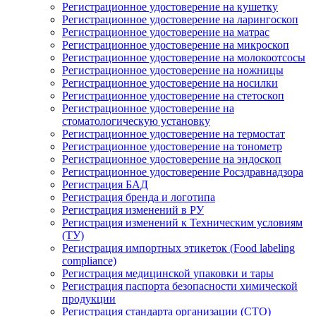
Регистрационное удостоверение на кушетку
Регистрационное удостоверение на ларингоскоп
Регистрационное удостоверение на матрас
Регистрационное удостоверение на микроскоп
Регистрационное удостоверение на молокоотсосы
Регистрационное удостоверение на ножницы
Регистрационное удостоверение на носилки
Регистрационное удостоверение на стетоскоп
Регистрационное удостоверение на
стоматологическую установку
Регистрационное удостоверение на термостат
Регистрационное удостоверение на тонометр
Регистрационное удостоверение на эндоскоп
Регистрационное удостоверение Росздравнадзора
Регистрация БАД
Регистрация бренда и логотипа
Регистрация изменений в РУ
Регистрация изменений к Техническим условиям
(ТУ)
Регистрация импортных этикеток (Food labeling
compliance)
Регистрация медицинской упаковки и тары
Регистрация паспорта безопасности химической
продукции
Регистрация стандарта организации (СТО)