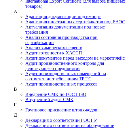
International Export Certificate (для вывоза пищевых
товаров)
А
Адаптация документации под импорт
Адаптация иностранных сертификатов под ЕАЭС
Актуализация документации под новые
требования
Анализ состояния производства при
сертификации
Анализ химических веществ
Аудит готовности к ХАССП
Аудит документов перед выходом на маркетплейс
Аудит производственного контроля для
действующего предприятия
Аудит производственных помещений на
соответствие требованиям ТР ТС
Аудит производственных процессов
В
Внедрение СМК по ГОСТ ISO
Внутренний аудит СМК
Г
Групповое присвоение штрих-кодов
Д
Декларация о соответствии ГОСТ Р
Декларация о соответствии на оборудование