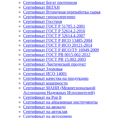
Сертификат Богат протеином
Сертификат ВЕГАН
Сертификат Вторичная переработка сырья
Сертификат гипоаллергенно
Сертификат Госстроя
Сертификат ГОСТ Р 51705.1-2001
Сертификат ГОСТ Р 52614.2-2016
Сертификат ГОСТ Р 52614.4-2007
Сертификат ГОСТ Р ИСО 13485-2004
Сертификат ГОСТ Р ИСО 20121-2014
Сертификат ГОСТ Р ИСО/ТУ 16949-2009
Сертификат ГОСТ РВ 0015-002-2012
Сертификат ГОСТ РВ 15.002-2003
Сертификат Диетический продукт
Сертификат Здоровья
Сертификат ИСО 14001
Сертификат качества на продукцию
Сертификат кошерности
Сертификат МАНИ (Межрегиональной
Ассоциации Надежных Исполнителей)
Сертификат на Pop It
Сертификат на абразивные инструменты
Сертификат на авокадо
Сертификат на автоклав
Сертификат на автохимию