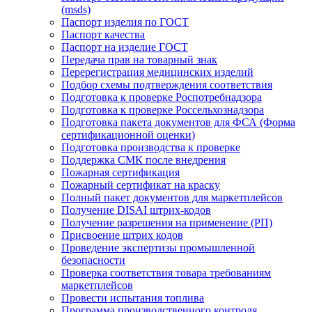
(msds)
Паспорт изделия по ГОСТ
Паспорт качества
Паспорт на изделие ГОСТ
Передача прав на товарный знак
Перерегистрация медицинских изделий
Подбор схемы подтверждения соответствия
Подготовка к проверке Роспотребнадзора
Подготовка к проверке Россельхознадзора
Подготовка пакета документов для ФСА (Форма
сертификационной оценки)
Подготовка производства к проверке
Поддержка СМК после внедрения
Пожарная сертификация
Пожарный сертификат на краску
Полный пакет документов для маркетплейсов
Получение DISAI штрих-кодов
Получение разрешения на применение (РП)
Присвоение штрих кодов
Проведение экспертизы промышленной
безопасности
Проверка соответствия товара требованиям
маркетплейсов
Провести испытания топлива
Программа производственного контроля