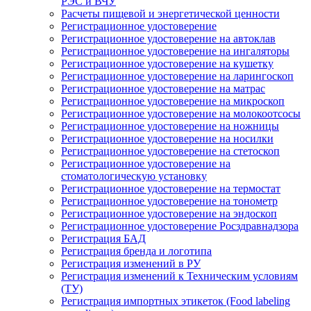
РЭС и ВЧУ
Расчеты пищевой и энергетической ценности
Регистрационное удостоверение
Регистрационное удостоверение на автоклав
Регистрационное удостоверение на ингаляторы
Регистрационное удостоверение на кушетку
Регистрационное удостоверение на ларингоскоп
Регистрационное удостоверение на матрас
Регистрационное удостоверение на микроскоп
Регистрационное удостоверение на молокоотсосы
Регистрационное удостоверение на ножницы
Регистрационное удостоверение на носилки
Регистрационное удостоверение на стетоскоп
Регистрационное удостоверение на
стоматологическую установку
Регистрационное удостоверение на термостат
Регистрационное удостоверение на тонометр
Регистрационное удостоверение на эндоскоп
Регистрационное удостоверение Росздравнадзора
Регистрация БАД
Регистрация бренда и логотипа
Регистрация изменений в РУ
Регистрация изменений к Техническим условиям
(ТУ)
Регистрация импортных этикеток (Food labeling