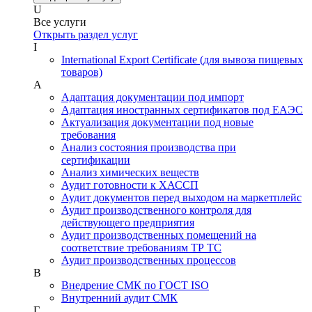
U
Все услуги
Открыть раздел услуг
I
International Export Certificate (для вывоза пищевых
товаров)
А
Адаптация документации под импорт
Адаптация иностранных сертификатов под ЕАЭС
Актуализация документации под новые
требования
Анализ состояния производства при
сертификации
Анализ химических веществ
Аудит готовности к ХАССП
Аудит документов перед выходом на маркетплейс
Аудит производственного контроля для
действующего предприятия
Аудит производственных помещений на
соответствие требованиям ТР ТС
Аудит производственных процессов
В
Внедрение СМК по ГОСТ ISO
Внутренний аудит СМК
Г