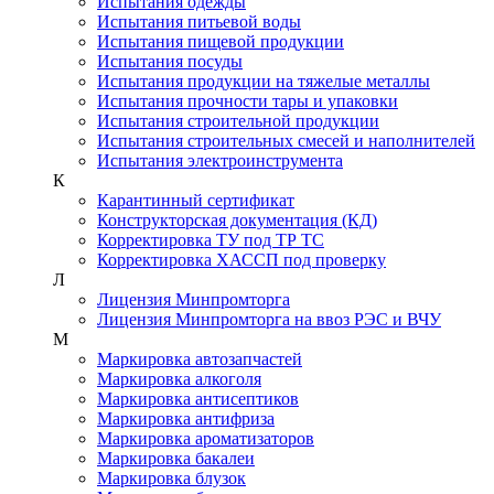
Испытания одежды
Испытания питьевой воды
Испытания пищевой продукции
Испытания посуды
Испытания продукции на тяжелые металлы
Испытания прочности тары и упаковки
Испытания строительной продукции
Испытания строительных смесей и наполнителей
Испытания электроинструмента
К
Карантинный сертификат
Конструкторская документация (КД)
Корректировка ТУ под ТР ТС
Корректировка ХАССП под проверку
Л
Лицензия Минпромторга
Лицензия Минпромторга на ввоз РЭС и ВЧУ
М
Маркировка автозапчастей
Маркировка алкоголя
Маркировка антисептиков
Маркировка антифриза
Маркировка ароматизаторов
Маркировка бакалеи
Маркировка блузок