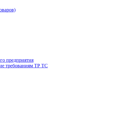
товаров)
его предприятия
ие требованиям ТР ТС