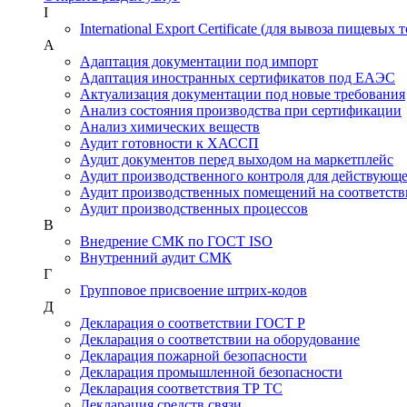
I
International Export Certificate (для вывоза пищевых 
А
Адаптация документации под импорт
Адаптация иностранных сертификатов под ЕАЭС
Актуализация документации под новые требования
Анализ состояния производства при сертификации
Анализ химических веществ
Аудит готовности к ХАССП
Аудит документов перед выходом на маркетплейс
Аудит производственного контроля для действующ
Аудит производственных помещений на соответств
Аудит производственных процессов
В
Внедрение СМК по ГОСТ ISO
Внутренний аудит СМК
Г
Групповое присвоение штрих-кодов
Д
Декларация о соответствии ГОСТ Р
Декларация о соответствии на оборудование
Декларация пожарной безопасности
Декларация промышленной безопасности
Декларация соответствия ТР ТС
Декларация средств связи