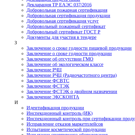
Декларация ТР ЕАЭС 037/2016
Добровольная пожарная сертификация
Добровольная сертификация продукции
Добровольная сертификация услуг
Добровольный пожарный сертификат
Добровольный сертификат ГОСТ Р
Документы для участия в тендере
З
Заключение о сроке годности пищевой продукции
Заключение о сроке годности продукции
Заключение об отсутствии ГМО
Заключение об экологическом классе
Заключение РЧЦ
Заключение РЧЦ (Радиочастотного центра)
Заключение ФСВТС
Заключение ФСТЭК
Заключение ФСТЭК о двойном назначении
Заключение ЭКСКОНТА
И
Идентификация продукции
Инспекционный контроль (ИК)
Инспекционный контроль при сертификации прод
Исправление отказов маркетплейсов
Испытание косметической продукции
Испытание спортивного оборудования