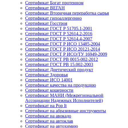
Сертификат Богат протеином
Сертификат ВЕГАН
Сертификат Вторичная переработка сырья
Сертификат гипоаллергенно
Сертификат Госстроя
Сертификат ГОСТ Р 51705.1-2001
Сертификат ГОСТ Р 52614.2-2016
Сертификат ГОСТ Р 52614.4-2007
Сертификат ГОСТ Р ИСО 13485-2004
Сертификат ГОСТ Р ИСО 20121-2014
Сертификат ГОСТ Р ИСО/ТУ 16949-2009
Сертификат ГОСТ РВ 0015-002-2012
Сертификат ГОСТ РВ 15.002-2003
Сертификат Диетический продукт
Сертификат Здоровья
Сертификат ИСО 14001
Сертификат качества на продукцию
Сертификат кошерности
Сертификат МАНИ (Межрегиональной
Ассоциации Надежных Исполнителей)
Сертификат на Pop It
Сертификат на абразивные инструменты
Сертификат на авокадо
Сертификат на автоклав
Сертификат на автохимию