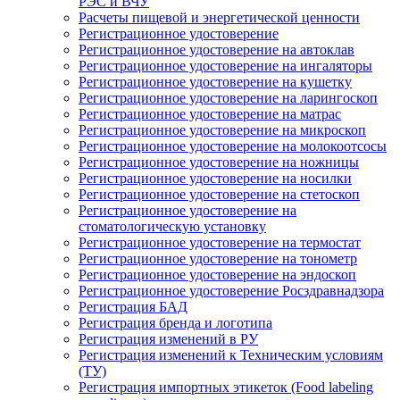
РЭС и ВЧУ
Расчеты пищевой и энергетической ценности
Регистрационное удостоверение
Регистрационное удостоверение на автоклав
Регистрационное удостоверение на ингаляторы
Регистрационное удостоверение на кушетку
Регистрационное удостоверение на ларингоскоп
Регистрационное удостоверение на матрас
Регистрационное удостоверение на микроскоп
Регистрационное удостоверение на молокоотсосы
Регистрационное удостоверение на ножницы
Регистрационное удостоверение на носилки
Регистрационное удостоверение на стетоскоп
Регистрационное удостоверение на
стоматологическую установку
Регистрационное удостоверение на термостат
Регистрационное удостоверение на тонометр
Регистрационное удостоверение на эндоскоп
Регистрационное удостоверение Росздравнадзора
Регистрация БАД
Регистрация бренда и логотипа
Регистрация изменений в РУ
Регистрация изменений к Техническим условиям
(ТУ)
Регистрация импортных этикеток (Food labeling