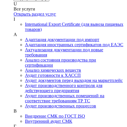
U
Все услуги
Открыть раздел услуг
I
International Export Certificate (для вывоза пищевых
товаров)
А
Адаптация документации под импорт
Адаптация иностранных сертификатов под ЕАЭС
Актуализация документации под новые
требования
Анализ состояния производства при
сертификации
Анализ химических веществ
Аудит готовности к ХАССП
Аудит документов перед выходом на маркетплейс
Аудит производственного контроля для
действующего предприятия
Аудит производственных помещений на
соответствие требованиям ТР ТС
Аудит производственных процессов
В
Внедрение СМК по ГОСТ ISO
Внутренний аудит СМК
Г