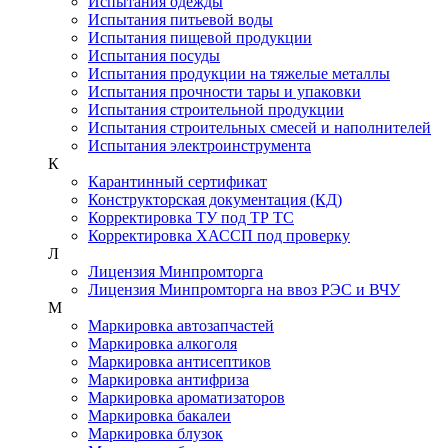
Испытания одежды
Испытания питьевой воды
Испытания пищевой продукции
Испытания посуды
Испытания продукции на тяжелые металлы
Испытания прочности тары и упаковки
Испытания строительной продукции
Испытания строительных смесей и наполнителей
Испытания электроинструмента
К
Карантинный сертификат
Конструкторская документация (КД)
Корректировка ТУ под ТР ТС
Корректировка ХАССП под проверку
Л
Лицензия Минпромторга
Лицензия Минпромторга на ввоз РЭС и ВЧУ
М
Маркировка автозапчастей
Маркировка алкоголя
Маркировка антисептиков
Маркировка антифриза
Маркировка ароматизаторов
Маркировка бакалеи
Маркировка блузок