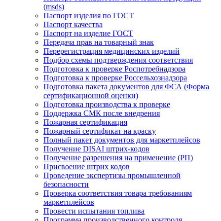
(msds)
Паспорт изделия по ГОСТ
Паспорт качества
Паспорт на изделие ГОСТ
Передача прав на товарный знак
Перерегистрация медицинских изделий
Подбор схемы подтверждения соответствия
Подготовка к проверке Роспотребнадзора
Подготовка к проверке Россельхознадзора
Подготовка пакета документов для ФСА (Форма
сертификационной оценки)
Подготовка производства к проверке
Поддержка СМК после внедрения
Пожарная сертификация
Пожарный сертификат на краску
Полный пакет документов для маркетплейсов
Получение DISAI штрих-кодов
Получение разрешения на применение (РП)
Присвоение штрих кодов
Проведение экспертизы промышленной
безопасности
Проверка соответствия товара требованиям
маркетплейсов
Провести испытания топлива
Программа производственного контроля