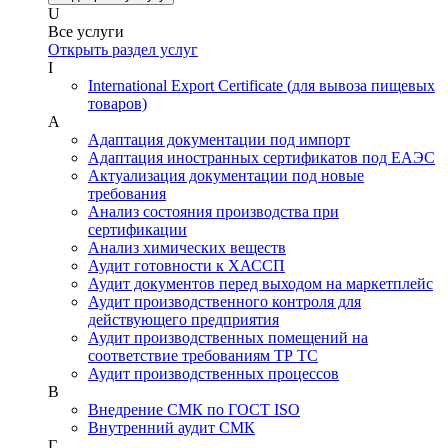
U
Все услуги
Открыть раздел услуг
I
International Export Certificate (для вывоза пищевых
товаров)
А
Адаптация документации под импорт
Адаптация иностранных сертификатов под ЕАЭС
Актуализация документации под новые
требования
Анализ состояния производства при
сертификации
Анализ химических веществ
Аудит готовности к ХАССП
Аудит документов перед выходом на маркетплейс
Аудит производственного контроля для
действующего предприятия
Аудит производственных помещений на
соответствие требованиям ТР ТС
Аудит производственных процессов
В
Внедрение СМК по ГОСТ ISO
Внутренний аудит СМК
Г