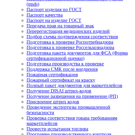
(msds)
Паспорт изделия по ГОСТ
Паспорт качества
Паспорт на изделие ГОСТ
Передача прав на товарный знак
Перерегистрация медицинских изделий
Подбор схемы подтверждения соответствия
Подготовка к проверке Роспотребнадзора
Подготовка к проверке Россельхознадзора
Подготовка пакета документов для ФСА (Форма
сертификационной оценки)
Подготовка производства к проверке
Поддержка СМК после внедрения
Пожарная сертификация
Пожарный сертификат на краску
Полный пакет документов для маркетплейсов
Получение DISAI штрих-кодов
Получение разрешения на применение (РП)
Присвоение штрих кодов
Проведение экспертизы промышленной
безопасности
Проверка соответствия товара требованиям
маркетплейсов
Провести испытания топлива
Программа производственного контроля