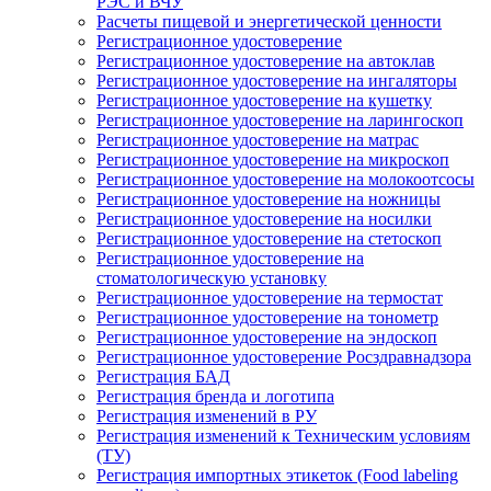
РЭС и ВЧУ
Расчеты пищевой и энергетической ценности
Регистрационное удостоверение
Регистрационное удостоверение на автоклав
Регистрационное удостоверение на ингаляторы
Регистрационное удостоверение на кушетку
Регистрационное удостоверение на ларингоскоп
Регистрационное удостоверение на матрас
Регистрационное удостоверение на микроскоп
Регистрационное удостоверение на молокоотсосы
Регистрационное удостоверение на ножницы
Регистрационное удостоверение на носилки
Регистрационное удостоверение на стетоскоп
Регистрационное удостоверение на
стоматологическую установку
Регистрационное удостоверение на термостат
Регистрационное удостоверение на тонометр
Регистрационное удостоверение на эндоскоп
Регистрационное удостоверение Росздравнадзора
Регистрация БАД
Регистрация бренда и логотипа
Регистрация изменений в РУ
Регистрация изменений к Техническим условиям
(ТУ)
Регистрация импортных этикеток (Food labeling