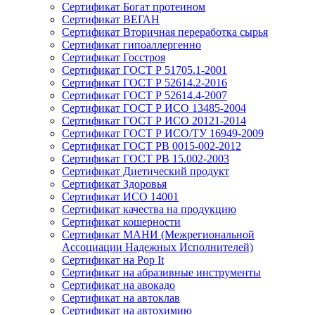
Сертификат Богат протеином
Сертификат ВЕГАН
Сертификат Вторичная переработка сырья
Сертификат гипоаллергенно
Сертификат Госстроя
Сертификат ГОСТ Р 51705.1-2001
Сертификат ГОСТ Р 52614.2-2016
Сертификат ГОСТ Р 52614.4-2007
Сертификат ГОСТ Р ИСО 13485-2004
Сертификат ГОСТ Р ИСО 20121-2014
Сертификат ГОСТ Р ИСО/ТУ 16949-2009
Сертификат ГОСТ РВ 0015-002-2012
Сертификат ГОСТ РВ 15.002-2003
Сертификат Диетический продукт
Сертификат Здоровья
Сертификат ИСО 14001
Сертификат качества на продукцию
Сертификат кошерности
Сертификат МАНИ (Межрегиональной
Ассоциации Надежных Исполнителей)
Сертификат на Pop It
Сертификат на абразивные инструменты
Сертификат на авокадо
Сертификат на автоклав
Сертификат на автохимию