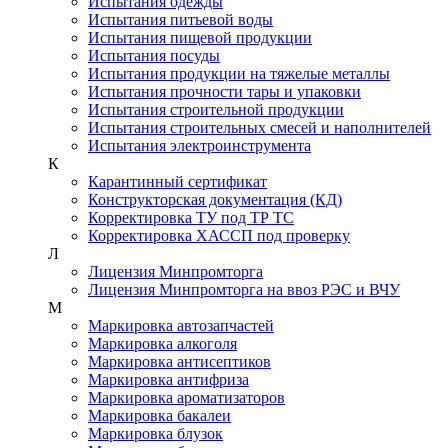
Испытания одежды
Испытания питьевой воды
Испытания пищевой продукции
Испытания посуды
Испытания продукции на тяжелые металлы
Испытания прочности тары и упаковки
Испытания строительной продукции
Испытания строительных смесей и наполнителей
Испытания электроинструмента
К
Карантинный сертификат
Конструкторская документация (КД)
Корректировка ТУ под ТР ТС
Корректировка ХАССП под проверку
Л
Лицензия Минпромторга
Лицензия Минпромторга на ввоз РЭС и ВЧУ
М
Маркировка автозапчастей
Маркировка алкоголя
Маркировка антисептиков
Маркировка антифриза
Маркировка ароматизаторов
Маркировка бакалеи
Маркировка блузок