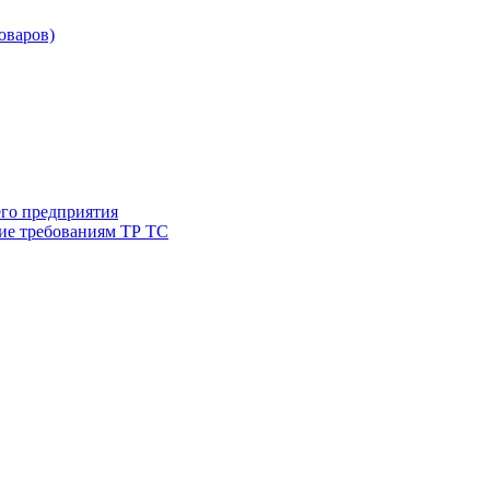
товаров)
его предприятия
ие требованиям ТР ТС