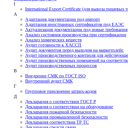
I
International Export Certificate (для вывоза пищевых 
А
Адаптация документации под импорт
Адаптация иностранных сертификатов под ЕАЭС
Актуализация документации под новые требования
Анализ состояния производства при сертификации
Анализ химических веществ
Аудит готовности к ХАССП
Аудит документов перед выходом на маркетплейс
Аудит производственного контроля для действующ
Аудит производственных помещений на соответств
Аудит производственных процессов
В
Внедрение СМК по ГОСТ ISO
Внутренний аудит СМК
Г
Групповое присвоение штрих-кодов
Д
Декларация о соответствии ГОСТ Р
Декларация о соответствии на оборудование
Декларация пожарной безопасности
Декларация промышленной безопасности
Декларация соответствия ТР ТС
Декларация средств связи