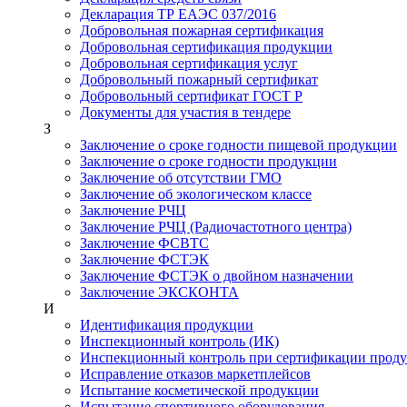
Декларация ТР ЕАЭС 037/2016
Добровольная пожарная сертификация
Добровольная сертификация продукции
Добровольная сертификация услуг
Добровольный пожарный сертификат
Добровольный сертификат ГОСТ Р
Документы для участия в тендере
З
Заключение о сроке годности пищевой продукции
Заключение о сроке годности продукции
Заключение об отсутствии ГМО
Заключение об экологическом классе
Заключение РЧЦ
Заключение РЧЦ (Радиочастотного центра)
Заключение ФСВТС
Заключение ФСТЭК
Заключение ФСТЭК о двойном назначении
Заключение ЭКСКОНТА
И
Идентификация продукции
Инспекционный контроль (ИК)
Инспекционный контроль при сертификации прод
Исправление отказов маркетплейсов
Испытание косметической продукции
Испытание спортивного оборудования