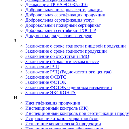
Декларация ТР ЕАЭС 037/2016
Добровольная пожарная сертификация
Добровольная сертификация продукции
Добровольная сертификация услуг
Добровольный пожарный сертификат
Добровольный сертификат ГОСТ Р
Документы для участия в тендере
З
Заключение о сроке годности пищевой продукции
Заключение о сроке годности продукции
Заключение об отсутствии ГМО
Заключение об экологическом классе
Заключение РЧЦ
Заключение РЧЦ (Радиочастотного центра)
Заключение ФСВТС
Заключение ФСТЭК
Заключение ФСТЭК о двойном назначении
Заключение ЭКСКОНТА
И
Идентификация продукции
Инспекционный контроль (ИК)
Инспекционный контроль при сертификации прод
Исправление отказов маркетплейсов
Испытание косметической продукции
Испытание спортивного оборудования