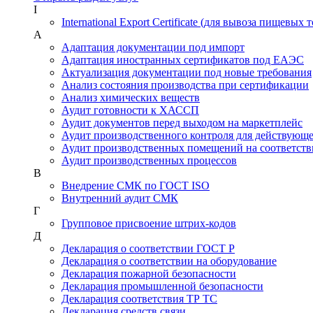
I
International Export Certificate (для вывоза пищевых 
А
Адаптация документации под импорт
Адаптация иностранных сертификатов под ЕАЭС
Актуализация документации под новые требования
Анализ состояния производства при сертификации
Анализ химических веществ
Аудит готовности к ХАССП
Аудит документов перед выходом на маркетплейс
Аудит производственного контроля для действующ
Аудит производственных помещений на соответств
Аудит производственных процессов
В
Внедрение СМК по ГОСТ ISO
Внутренний аудит СМК
Г
Групповое присвоение штрих-кодов
Д
Декларация о соответствии ГОСТ Р
Декларация о соответствии на оборудование
Декларация пожарной безопасности
Декларация промышленной безопасности
Декларация соответствия ТР ТС
Декларация средств связи