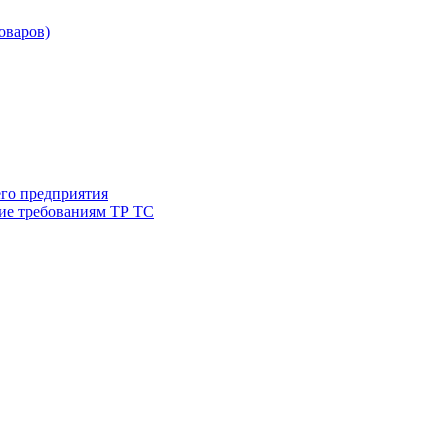
товаров)
его предприятия
ие требованиям ТР ТС