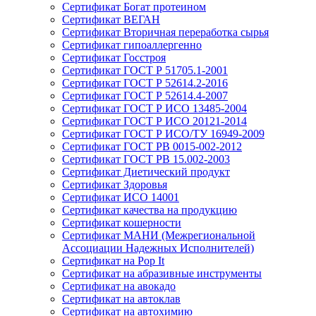
Сертификат Богат протеином
Сертификат ВЕГАН
Сертификат Вторичная переработка сырья
Сертификат гипоаллергенно
Сертификат Госстроя
Сертификат ГОСТ Р 51705.1-2001
Сертификат ГОСТ Р 52614.2-2016
Сертификат ГОСТ Р 52614.4-2007
Сертификат ГОСТ Р ИСО 13485-2004
Сертификат ГОСТ Р ИСО 20121-2014
Сертификат ГОСТ Р ИСО/ТУ 16949-2009
Сертификат ГОСТ РВ 0015-002-2012
Сертификат ГОСТ РВ 15.002-2003
Сертификат Диетический продукт
Сертификат Здоровья
Сертификат ИСО 14001
Сертификат качества на продукцию
Сертификат кошерности
Сертификат МАНИ (Межрегиональной
Ассоциации Надежных Исполнителей)
Сертификат на Pop It
Сертификат на абразивные инструменты
Сертификат на авокадо
Сертификат на автоклав
Сертификат на автохимию