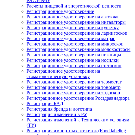
РЭС и ВЧУ
Расчеты пищевой и энергетической ценности
Регистрационное удостоверение
Регистрационное удостоверение на автоклав
Регистрационное удостоверение на ингаляторы
Регистрационное удостоверение на кушетку
Регистрационное удостоверение на ларингоскоп
Регистрационное удостоверение на матрас
Регистрационное удостоверение на микроскоп
Регистрационное удостоверение на молокоотсосы
Регистрационное удостоверение на ножницы
Регистрационное удостоверение на носилки
Регистрационное удостоверение на стетоскоп
Регистрационное удостоверение на
стоматологическую установку
Регистрационное удостоверение на термостат
Регистрационное удостоверение на тонометр
Регистрационное удостоверение на эндоскоп
Регистрационное удостоверение Росздравнадзора
Регистрация БАД
Регистрация бренда и логотипа
Регистрация изменений в РУ
Регистрация изменений к Техническим условиям
(ТУ)
Регистрация импортных этикеток (Food labeling