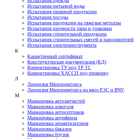
Испытания одежды
Испытания питьевой воды
Испытания пищевой продукции
Испытания посуды
Испытания продукции на тяжелые металлы
Испытания прочности тары и упаковки
Испытания строительной продукции
Испытания строительных смесей и наполнителей
Испытания электроинструмента
К
Карантинный сертификат
Конструкторская документация (КД)
Корректировка ТУ под ТР ТС
Корректировка ХАССП под проверку
Л
Лицензия Минпромторга
Лицензия Минпромторга на ввоз РЭС и ВЧУ
М
Маркировка автозапчастей
Маркировка алкоголя
Маркировка антисептиков
Маркировка антифриза
Маркировка ароматизаторов
Маркировка бакалеи
Маркировка блузок