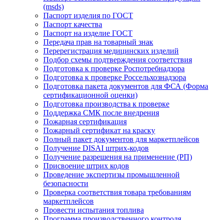
(msds)
Паспорт изделия по ГОСТ
Паспорт качества
Паспорт на изделие ГОСТ
Передача прав на товарный знак
Перерегистрация медицинских изделий
Подбор схемы подтверждения соответствия
Подготовка к проверке Роспотребнадзора
Подготовка к проверке Россельхознадзора
Подготовка пакета документов для ФСА (Форма
сертификационной оценки)
Подготовка производства к проверке
Поддержка СМК после внедрения
Пожарная сертификация
Пожарный сертификат на краску
Полный пакет документов для маркетплейсов
Получение DISAI штрих-кодов
Получение разрешения на применение (РП)
Присвоение штрих кодов
Проведение экспертизы промышленной
безопасности
Проверка соответствия товара требованиям
маркетплейсов
Провести испытания топлива
Программа производственного контроля