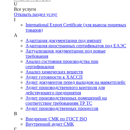
U
Все услуги
Открыть раздел услуг
I
International Export Certificate (для вывоза пищевых
товаров)
А
Адаптация документации под импорт
Адаптация иностранных сертификатов под ЕАЭС
Актуализация документации под новые
требования
Анализ состояния производства при
сертификации
Анализ химических веществ
Аудит готовности к ХАССП
Аудит документов перед выходом на маркетплейс
Аудит производственного контроля для
действующего предприятия
Аудит производственных помещений на
соответствие требованиям ТР ТС
Аудит производственных процессов
В
Внедрение СМК по ГОСТ ISO
Внутренний аудит СМК
Г