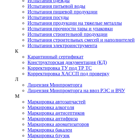
Испытания одежды
Испытания питьевой воды
Испытания пищевой продукции
Испытания посуды
Испытания продукции на тяжелые металлы
Испытания прочности тары и упаковки
Испытания строительной продукции
Испытания строительных смесей и наполнителей
Испытания электроинструмента
К
Карантинный сертификат
Конструкторская документация (КД)
Корректировка ТУ под ТР ТС
Корректировка ХАССП под проверку
Л
Лицензия Минпромторга
Лицензия Минпромторга на ввоз РЭС и ВЧУ
М
Маркировка автозапчастей
Маркировка алкоголя
Маркировка антисептиков
Маркировка антифриза
Маркировка ароматизаторов
Маркировка бакалеи
Маркировка блузок