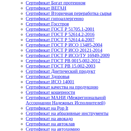
Сертификат Богат протеином
Сертификат ВЕГАН
Сертификат Вторичная переработка сырья
Сертификат гипоаллергенно
Сертификат Госстроя
Сертификат ГОСТ Р 51705.1-2001
Сертификат ГОСТ Р 52614.2-2016
Сертификат ГОСТ Р 52614.4-2007
Сертификат ГОСТ Р ИСО 13485-2004
Сертификат ГОСТ Р ИСО 20121-2014
Сертификат ГОСТ Р ИСО/ТУ 16949-2009
Сертификат ГОСТ РВ 0015-002-2012
Сертификат ГОСТ РВ 15.002-2003
Сертификат Диетический продукт
Сертификат Здоровья
Сертификат ИСО 14001
Сертификат качества на продукцию
Сертификат кошерности
Сертификат МАНИ (Межрегиональной
Ассоциации Надежных Исполнителей)
Сертификат на Pop It
Сертификат на абразивные инструменты
Сертификат на авокадо
Сертификат на автоклав
Сертификат на автохимию