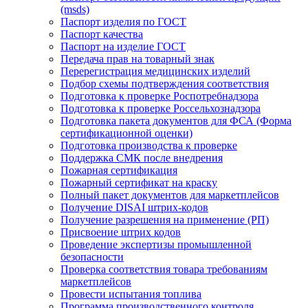
(msds)
Паспорт изделия по ГОСТ
Паспорт качества
Паспорт на изделие ГОСТ
Передача прав на товарный знак
Перерегистрация медицинских изделий
Подбор схемы подтверждения соответствия
Подготовка к проверке Роспотребнадзора
Подготовка к проверке Россельхознадзора
Подготовка пакета документов для ФСА (Форма
сертификационной оценки)
Подготовка производства к проверке
Поддержка СМК после внедрения
Пожарная сертификация
Пожарный сертификат на краску
Полный пакет документов для маркетплейсов
Получение DISAI штрих-кодов
Получение разрешения на применение (РП)
Присвоение штрих кодов
Проведение экспертизы промышленной
безопасности
Проверка соответствия товара требованиям
маркетплейсов
Провести испытания топлива
Программа производственного контроля