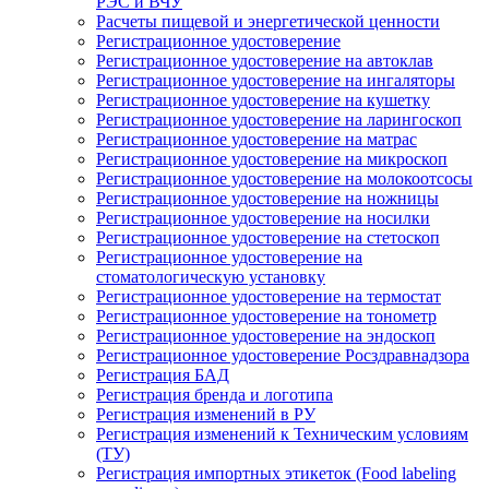
РЭС и ВЧУ
Расчеты пищевой и энергетической ценности
Регистрационное удостоверение
Регистрационное удостоверение на автоклав
Регистрационное удостоверение на ингаляторы
Регистрационное удостоверение на кушетку
Регистрационное удостоверение на ларингоскоп
Регистрационное удостоверение на матрас
Регистрационное удостоверение на микроскоп
Регистрационное удостоверение на молокоотсосы
Регистрационное удостоверение на ножницы
Регистрационное удостоверение на носилки
Регистрационное удостоверение на стетоскоп
Регистрационное удостоверение на
стоматологическую установку
Регистрационное удостоверение на термостат
Регистрационное удостоверение на тонометр
Регистрационное удостоверение на эндоскоп
Регистрационное удостоверение Росздравнадзора
Регистрация БАД
Регистрация бренда и логотипа
Регистрация изменений в РУ
Регистрация изменений к Техническим условиям
(ТУ)
Регистрация импортных этикеток (Food labeling