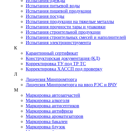
Испытания одежды
Испытания питьевой воды
Испытания пищевой продукции
Испытания посуды
Испытания продукции на тяжелые металлы
Испытания прочности тары и упаковки
Испытания строительной продукции
Испытания строительных смесей и наполнителей
Испытания электроинструмента
К
Карантинный сертификат
Конструкторская документация (КД)
Корректировка ТУ под ТР ТС
Корректировка ХАССП под проверку
Л
Лицензия Минпромторга
Лицензия Минпромторга на ввоз РЭС и ВЧУ
М
Маркировка автозапчастей
Маркировка алкоголя
Маркировка антисептиков
Маркировка антифриза
Маркировка ароматизаторов
Маркировка бакалеи
Маркировка блузок