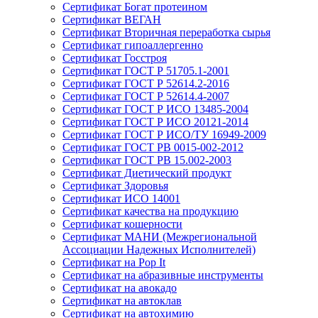
Сертификат Богат протеином
Сертификат ВЕГАН
Сертификат Вторичная переработка сырья
Сертификат гипоаллергенно
Сертификат Госстроя
Сертификат ГОСТ Р 51705.1-2001
Сертификат ГОСТ Р 52614.2-2016
Сертификат ГОСТ Р 52614.4-2007
Сертификат ГОСТ Р ИСО 13485-2004
Сертификат ГОСТ Р ИСО 20121-2014
Сертификат ГОСТ Р ИСО/ТУ 16949-2009
Сертификат ГОСТ РВ 0015-002-2012
Сертификат ГОСТ РВ 15.002-2003
Сертификат Диетический продукт
Сертификат Здоровья
Сертификат ИСО 14001
Сертификат качества на продукцию
Сертификат кошерности
Сертификат МАНИ (Межрегиональной
Ассоциации Надежных Исполнителей)
Сертификат на Pop It
Сертификат на абразивные инструменты
Сертификат на авокадо
Сертификат на автоклав
Сертификат на автохимию