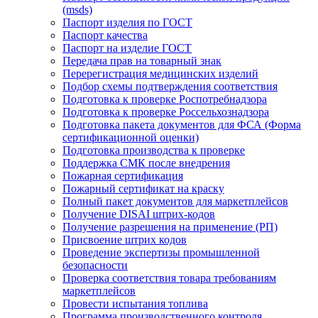
(msds)
Паспорт изделия по ГОСТ
Паспорт качества
Паспорт на изделие ГОСТ
Передача прав на товарный знак
Перерегистрация медицинских изделий
Подбор схемы подтверждения соответствия
Подготовка к проверке Роспотребнадзора
Подготовка к проверке Россельхознадзора
Подготовка пакета документов для ФСА (Форма
сертификационной оценки)
Подготовка производства к проверке
Поддержка СМК после внедрения
Пожарная сертификация
Пожарный сертификат на краску
Полный пакет документов для маркетплейсов
Получение DISAI штрих-кодов
Получение разрешения на применение (РП)
Присвоение штрих кодов
Проведение экспертизы промышленной
безопасности
Проверка соответствия товара требованиям
маркетплейсов
Провести испытания топлива
Программа производственного контроля