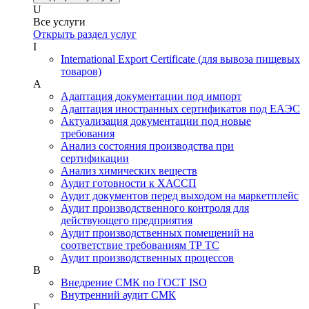
U
Все услуги
Открыть раздел услуг
I
International Export Certificate (для вывоза пищевых
товаров)
А
Адаптация документации под импорт
Адаптация иностранных сертификатов под ЕАЭС
Актуализация документации под новые
требования
Анализ состояния производства при
сертификации
Анализ химических веществ
Аудит готовности к ХАССП
Аудит документов перед выходом на маркетплейс
Аудит производственного контроля для
действующего предприятия
Аудит производственных помещений на
соответствие требованиям ТР ТС
Аудит производственных процессов
В
Внедрение СМК по ГОСТ ISO
Внутренний аудит СМК
Г