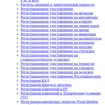
РЭС и ВЧУ
Расчеты пищевой и энергетической ценности
Регистрационное удостоверение
Регистрационное удостоверение на автоклав
Регистрационное удостоверение на ингаляторы
Регистрационное удостоверение на кушетку
Регистрационное удостоверение на ларингоскоп
Регистрационное удостоверение на матрас
Регистрационное удостоверение на микроскоп
Регистрационное удостоверение на молокоотсосы
Регистрационное удостоверение на ножницы
Регистрационное удостоверение на носилки
Регистрационное удостоверение на стетоскоп
Регистрационное удостоверение на
стоматологическую установку
Регистрационное удостоверение на термостат
Регистрационное удостоверение на тонометр
Регистрационное удостоверение на эндоскоп
Регистрационное удостоверение Росздравнадзора
Регистрация БАД
Регистрация бренда и логотипа
Регистрация изменений в РУ
Регистрация изменений к Техническим условиям
(ТУ)
Регистрация импортных этикеток (Food labeling