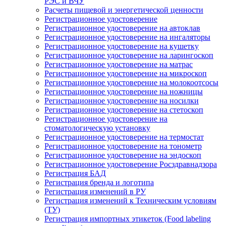
РЭС и ВЧУ
Расчеты пищевой и энергетической ценности
Регистрационное удостоверение
Регистрационное удостоверение на автоклав
Регистрационное удостоверение на ингаляторы
Регистрационное удостоверение на кушетку
Регистрационное удостоверение на ларингоскоп
Регистрационное удостоверение на матрас
Регистрационное удостоверение на микроскоп
Регистрационное удостоверение на молокоотсосы
Регистрационное удостоверение на ножницы
Регистрационное удостоверение на носилки
Регистрационное удостоверение на стетоскоп
Регистрационное удостоверение на
стоматологическую установку
Регистрационное удостоверение на термостат
Регистрационное удостоверение на тонометр
Регистрационное удостоверение на эндоскоп
Регистрационное удостоверение Росздравнадзора
Регистрация БАД
Регистрация бренда и логотипа
Регистрация изменений в РУ
Регистрация изменений к Техническим условиям
(ТУ)
Регистрация импортных этикеток (Food labeling