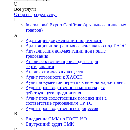
U
Все услуги
Открыть раздел услуг
I
International Export Certificate (для вывоза пищевых
товаров)
А
Адаптация документации под импорт
Адаптация иностранных сертификатов под ЕАЭС
Актуализация документации под новые
требования
Анализ состояния производства при
сертификации
Анализ химических веществ
Аудит готовности к ХАССП
Аудит документов перед выходом на маркетплейс
Аудит производственного контроля для
действующего предприятия
Аудит производственных помещений на
соответствие требованиям ТР ТС
Аудит производственных процессов
В
Внедрение СМК по ГОСТ ISO
Внутренний аудит СМК
Г