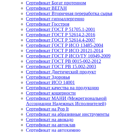
Сертификат Богат протеином
Сертификат ВЕГАН
Сертификат Вторичная переработка сырья
Сертификат гипоаллергенно
Сертификат Госстроя
Сертификат ГОСТ Р 51705.1-2001
Сертификат ГОСТ Р 52614.2-2016
Сертификат ГОСТ Р 52614.4-2007
Сертификат ГОСТ Р ИСО 13485-2004
Сертификат ГОСТ Р ИСО 20121-2014
Сертификат ГОСТ Р ИСО/ТУ 16949-2009
Сертификат ГОСТ РВ 0015-002-2012
Сертификат ГОСТ РВ 15.002-2003
Сертификат Диетический продукт
Сертификат Здоровья
Сертификат ИСО 14001
Сертификат качества на продукцию
Сертификат кошерности
Сертификат МАНИ (Межрегиональной
Ассоциации Надежных Исполнителей)
Сертификат на Pop It
Сертификат на абразивные инструменты
Сертификат на авокадо
Сертификат на автоклав
Сертификат на автохимию