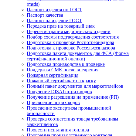
(msds)
Паспорт изделия по ГОСТ
Паспорт качества
Паспорт на изделие ГОСТ
Передача прав на товарный знак
Перерегистрация медицинских изделий
Подбор схемы подтверждения соответствия
Подготовка к проверке Роспотребнадзора
Подготовка к проверке Россельхознадзора
Подготовка пакета документов для ФСА (Форма
сертификационной оценки)
Подготовка производства к проверке
Поддержка СМК после внедрения
Пожарная сертификация
Пожарный сертификат на краску
Полный пакет документов для маркетплейсов
Получение DISAI штрих-кодов
Получение разрешения на применение (РП)
Присвоение штрих кодов
Проведение экспертизы промышленной
безопасности
Проверка соответствия товара требованиям
маркетплейсов
Провести испытания топлива
Программа производственного контроля