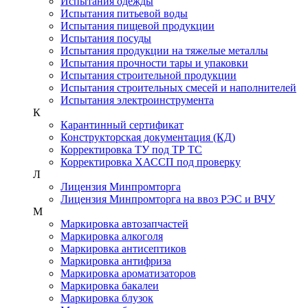
Испытания одежды
Испытания питьевой воды
Испытания пищевой продукции
Испытания посуды
Испытания продукции на тяжелые металлы
Испытания прочности тары и упаковки
Испытания строительной продукции
Испытания строительных смесей и наполнителей
Испытания электроинструмента
К
Карантинный сертификат
Конструкторская документация (КД)
Корректировка ТУ под ТР ТС
Корректировка ХАССП под проверку
Л
Лицензия Минпромторга
Лицензия Минпромторга на ввоз РЭС и ВЧУ
М
Маркировка автозапчастей
Маркировка алкоголя
Маркировка антисептиков
Маркировка антифриза
Маркировка ароматизаторов
Маркировка бакалеи
Маркировка блузок