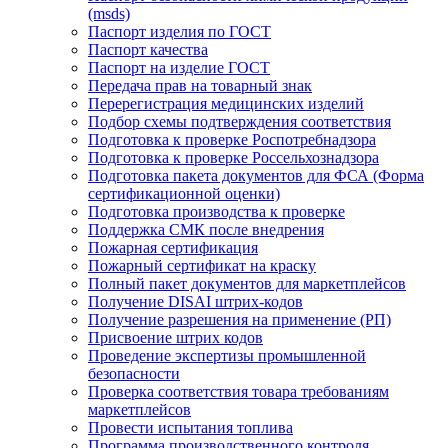
(msds)
Паспорт изделия по ГОСТ
Паспорт качества
Паспорт на изделие ГОСТ
Передача прав на товарный знак
Перерегистрация медицинских изделий
Подбор схемы подтверждения соответствия
Подготовка к проверке Роспотребнадзора
Подготовка к проверке Россельхознадзора
Подготовка пакета документов для ФСА (Форма
сертификационной оценки)
Подготовка производства к проверке
Поддержка СМК после внедрения
Пожарная сертификация
Пожарный сертификат на краску
Полный пакет документов для маркетплейсов
Получение DISAI штрих-кодов
Получение разрешения на применение (РП)
Присвоение штрих кодов
Проведение экспертизы промышленной
безопасности
Проверка соответствия товара требованиям
маркетплейсов
Провести испытания топлива
Программа производственного контроля