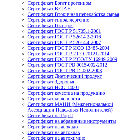
Сертификат Богат протеином
Сертификат ВЕГАН
Сертификат Вторичная переработка сырья
Сертификат гипоаллергенно
Сертификат Госстроя
Сертификат ГОСТ Р 51705.1-2001
Сертификат ГОСТ Р 52614.2-2016
Сертификат ГОСТ Р 52614.4-2007
Сертификат ГОСТ Р ИСО 13485-2004
Сертификат ГОСТ Р ИСО 20121-2014
Сертификат ГОСТ Р ИСО/ТУ 16949-2009
Сертификат ГОСТ РВ 0015-002-2012
Сертификат ГОСТ РВ 15.002-2003
Сертификат Диетический продукт
Сертификат Здоровья
Сертификат ИСО 14001
Сертификат качества на продукцию
Сертификат кошерности
Сертификат МАНИ (Межрегиональной
Ассоциации Надежных Исполнителей)
Сертификат на Pop It
Сертификат на абразивные инструменты
Сертификат на авокадо
Сертификат на автоклав
Сертификат на автохимию