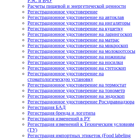
РЭС и ВЧУ
Расчеты пищевой и энергетической ценности
Регистрационное удостоверение
Регистрационное удостоверение на автоклав
Регистрационное удостоверение на ингаляторы
Регистрационное удостоверение на кушетку
Регистрационное удостоверение на ларингоскоп
Регистрационное удостоверение на матрас
Регистрационное удостоверение на микроскоп
Регистрационное удостоверение на молокоотсосы
Регистрационное удостоверение на ножницы
Регистрационное удостоверение на носилки
Регистрационное удостоверение на стетоскоп
Регистрационное удостоверение на
стоматологическую установку
Регистрационное удостоверение на термостат
Регистрационное удостоверение на тонометр
Регистрационное удостоверение на эндоскоп
Регистрационное удостоверение Росздравнадзора
Регистрация БАД
Регистрация бренда и логотипа
Регистрация изменений в РУ
Регистрация изменений к Техническим условиям
(ТУ)
Регистрация импортных этикеток (Food labeling