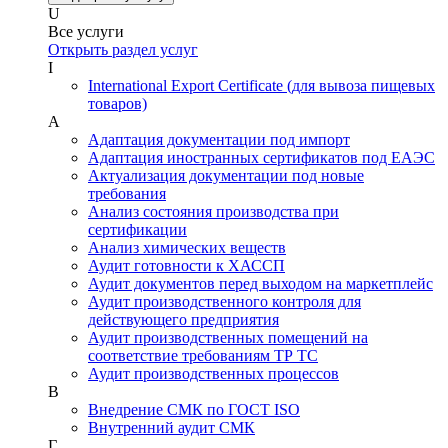
U
Все услуги
Открыть раздел услуг
I
International Export Certificate (для вывоза пищевых
товаров)
А
Адаптация документации под импорт
Адаптация иностранных сертификатов под ЕАЭС
Актуализация документации под новые
требования
Анализ состояния производства при
сертификации
Анализ химических веществ
Аудит готовности к ХАССП
Аудит документов перед выходом на маркетплейс
Аудит производственного контроля для
действующего предприятия
Аудит производственных помещений на
соответствие требованиям ТР ТС
Аудит производственных процессов
В
Внедрение СМК по ГОСТ ISO
Внутренний аудит СМК
Г