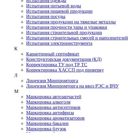
Испытания одежды
Испытания питьевой воды
Испытания пищевой продукции
Испытания посуды
Испытания продукции на тяжелые металлы
Испытания прочности тары и упаковки
Испытания строительной продукции
Испытания строительных смесей и наполнителей
Испытания электроинструмента
К
Карантинный сертификат
Конструкторская документация (КД)
Корректировка ТУ под ТР ТС
Корректировка ХАССП под проверку
Л
Лицензия Минпромторга
Лицензия Минпромторга на ввоз РЭС и ВЧУ
М
Маркировка автозапчастей
Маркировка алкоголя
Маркировка антисептиков
Маркировка антифриза
Маркировка ароматизаторов
Маркировка бакалеи
Маркировка блузок