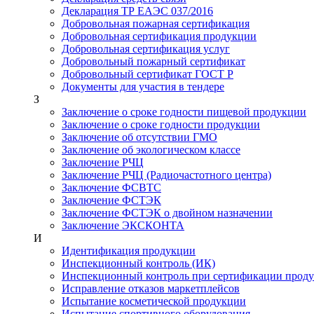
Декларация ТР ЕАЭС 037/2016
Добровольная пожарная сертификация
Добровольная сертификация продукции
Добровольная сертификация услуг
Добровольный пожарный сертификат
Добровольный сертификат ГОСТ Р
Документы для участия в тендере
З
Заключение о сроке годности пищевой продукции
Заключение о сроке годности продукции
Заключение об отсутствии ГМО
Заключение об экологическом классе
Заключение РЧЦ
Заключение РЧЦ (Радиочастотного центра)
Заключение ФСВТС
Заключение ФСТЭК
Заключение ФСТЭК о двойном назначении
Заключение ЭКСКОНТА
И
Идентификация продукции
Инспекционный контроль (ИК)
Инспекционный контроль при сертификации прод
Исправление отказов маркетплейсов
Испытание косметической продукции
Испытание спортивного оборудования