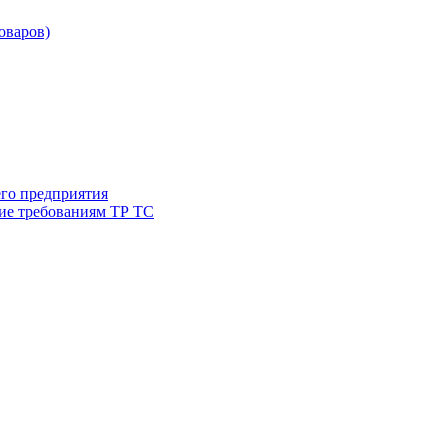
товаров)
его предприятия
ие требованиям ТР ТС