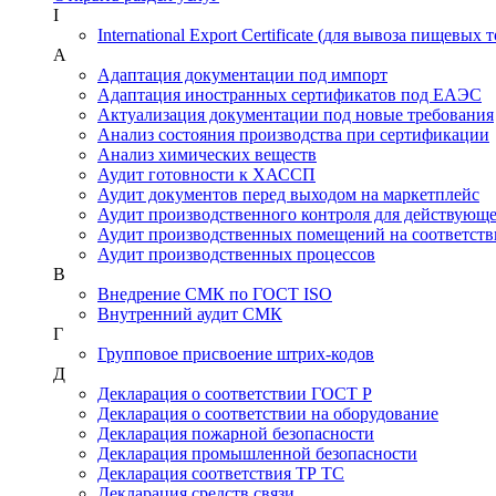
I
International Export Certificate (для вывоза пищевых 
А
Адаптация документации под импорт
Адаптация иностранных сертификатов под ЕАЭС
Актуализация документации под новые требования
Анализ состояния производства при сертификации
Анализ химических веществ
Аудит готовности к ХАССП
Аудит документов перед выходом на маркетплейс
Аудит производственного контроля для действующ
Аудит производственных помещений на соответств
Аудит производственных процессов
В
Внедрение СМК по ГОСТ ISO
Внутренний аудит СМК
Г
Групповое присвоение штрих-кодов
Д
Декларация о соответствии ГОСТ Р
Декларация о соответствии на оборудование
Декларация пожарной безопасности
Декларация промышленной безопасности
Декларация соответствия ТР ТС
Декларация средств связи