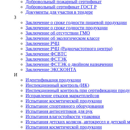
Добровольный пожарный сертификат
Добровольный сертификат ГОСТ Р
Документы для участия в тендере
З
Заключение о сроке годности пищевой продукции
Заключение о сроке годности продукции
Заключение об отсутствии ГМО
Заключение об экологическом классе
Заключение РЧЦ
Заключение РЧЦ (Радиочастотного центра)
Заключение ФСВТС
Заключение ФСТЭК
Заключение ФСТЭК о двойном назначении
Заключение ЭКСКОНТА
И
Идентификация продукции
Инспекционный контроль (ИК)
Инспекционный контроль при сертификации прод
Исправление отказов маркетплейсов
Испытание косметической продукции
Испытание спортивного оборудования
Испытания антисептиков для рук
Испытания влагостойкости упаковки
Испытания детских колясок, автокресел и детской 
Испытания косметической продукции