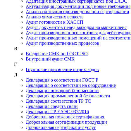
Адаптация иностранных сертификатов под ЕАЭС
Актуализация документации под новые требования
Анализ состояния производства при сертификации
Анализ химических веществ
Аудит готовности к ХАССП
Аудит документов перед выходом на маркетплейс
Аудит производственного контроля для действующ
Аудит производственных помещений на соответств
Аудит производственных процессов
В
Внедрение СМК по ГОСТ ISO
Внутренний аудит СМК
Г
Групповое присвоение штрих-кодов
Д
Декларация о соответствии ГОСТ Р
Декларация о соответствии на оборудование
Декларация пожарной безопасности
Декларация промышленной безопасности
Декларация соответствия ТР ТС
Декларация средств связи
Декларация ТР ЕАЭС 037/2016
Добровольная пожарная сертификация
Добровольная сертификация продукции
Добровольная сертификация услуг