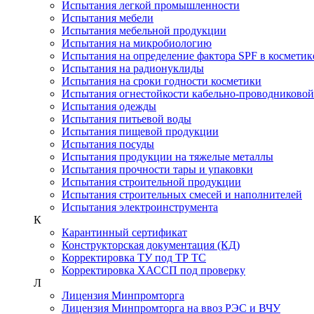
Испытания легкой промышленности
Испытания мебели
Испытания мебельной продукции
Испытания на микробиологию
Испытания на определение фактора SPF в косметик
Испытания на радионуклиды
Испытания на сроки годности косметики
Испытания огнестойкости кабельно-проводниково
Испытания одежды
Испытания питьевой воды
Испытания пищевой продукции
Испытания посуды
Испытания продукции на тяжелые металлы
Испытания прочности тары и упаковки
Испытания строительной продукции
Испытания строительных смесей и наполнителей
Испытания электроинструмента
К
Карантинный сертификат
Конструкторская документация (КД)
Корректировка ТУ под ТР ТС
Корректировка ХАССП под проверку
Л
Лицензия Минпромторга
Лицензия Минпромторга на ввоз РЭС и ВЧУ