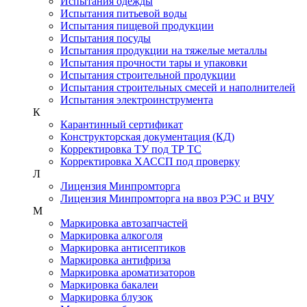
Испытания одежды
Испытания питьевой воды
Испытания пищевой продукции
Испытания посуды
Испытания продукции на тяжелые металлы
Испытания прочности тары и упаковки
Испытания строительной продукции
Испытания строительных смесей и наполнителей
Испытания электроинструмента
К
Карантинный сертификат
Конструкторская документация (КД)
Корректировка ТУ под ТР ТС
Корректировка ХАССП под проверку
Л
Лицензия Минпромторга
Лицензия Минпромторга на ввоз РЭС и ВЧУ
М
Маркировка автозапчастей
Маркировка алкоголя
Маркировка антисептиков
Маркировка антифриза
Маркировка ароматизаторов
Маркировка бакалеи
Маркировка блузок