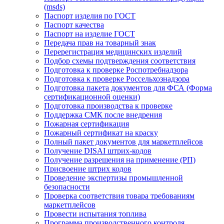
(msds)
Паспорт изделия по ГОСТ
Паспорт качества
Паспорт на изделие ГОСТ
Передача прав на товарный знак
Перерегистрация медицинских изделий
Подбор схемы подтверждения соответствия
Подготовка к проверке Роспотребнадзора
Подготовка к проверке Россельхознадзора
Подготовка пакета документов для ФСА (Форма
сертификационной оценки)
Подготовка производства к проверке
Поддержка СМК после внедрения
Пожарная сертификация
Пожарный сертификат на краску
Полный пакет документов для маркетплейсов
Получение DISAI штрих-кодов
Получение разрешения на применение (РП)
Присвоение штрих кодов
Проведение экспертизы промышленной
безопасности
Проверка соответствия товара требованиям
маркетплейсов
Провести испытания топлива
Программа производственного контроля