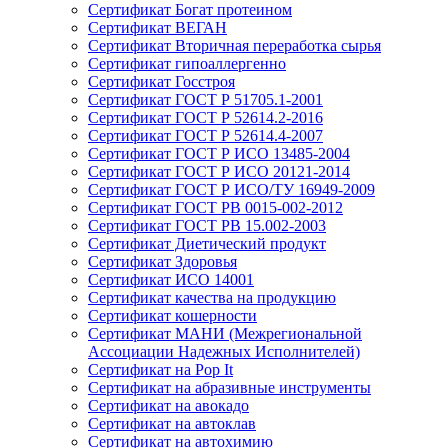
Сертификат Богат протеином
Сертификат ВЕГАН
Сертификат Вторичная переработка сырья
Сертификат гипоаллергенно
Сертификат Госстроя
Сертификат ГОСТ Р 51705.1-2001
Сертификат ГОСТ Р 52614.2-2016
Сертификат ГОСТ Р 52614.4-2007
Сертификат ГОСТ Р ИСО 13485-2004
Сертификат ГОСТ Р ИСО 20121-2014
Сертификат ГОСТ Р ИСО/ТУ 16949-2009
Сертификат ГОСТ РВ 0015-002-2012
Сертификат ГОСТ РВ 15.002-2003
Сертификат Диетический продукт
Сертификат Здоровья
Сертификат ИСО 14001
Сертификат качества на продукцию
Сертификат кошерности
Сертификат МАНИ (Межрегиональной
Ассоциации Надежных Исполнителей)
Сертификат на Pop It
Сертификат на абразивные инструменты
Сертификат на авокадо
Сертификат на автоклав
Сертификат на автохимию