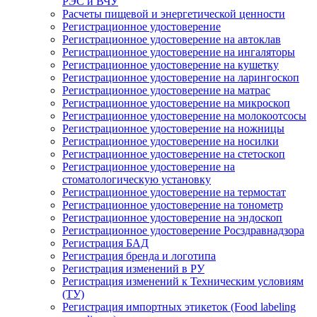
РЭС и ВЧУ
Расчеты пищевой и энергетической ценности
Регистрационное удостоверение
Регистрационное удостоверение на автоклав
Регистрационное удостоверение на ингаляторы
Регистрационное удостоверение на кушетку
Регистрационное удостоверение на ларингоскоп
Регистрационное удостоверение на матрас
Регистрационное удостоверение на микроскоп
Регистрационное удостоверение на молокоотсосы
Регистрационное удостоверение на ножницы
Регистрационное удостоверение на носилки
Регистрационное удостоверение на стетоскоп
Регистрационное удостоверение на
стоматологическую установку
Регистрационное удостоверение на термостат
Регистрационное удостоверение на тонометр
Регистрационное удостоверение на эндоскоп
Регистрационное удостоверение Росздравнадзора
Регистрация БАД
Регистрация бренда и логотипа
Регистрация изменений в РУ
Регистрация изменений к Техническим условиям
(ТУ)
Регистрация импортных этикеток (Food labeling