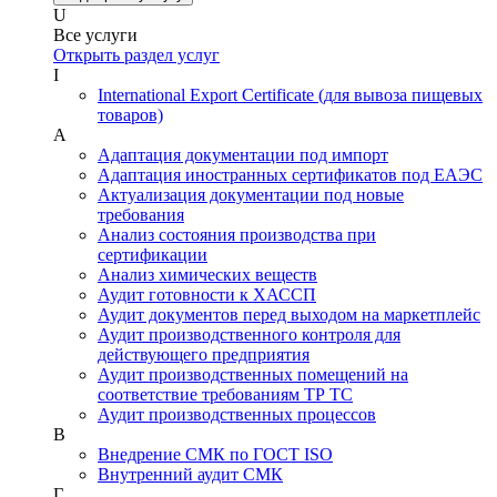
U
Все услуги
Открыть раздел услуг
I
International Export Certificate (для вывоза пищевых
товаров)
А
Адаптация документации под импорт
Адаптация иностранных сертификатов под ЕАЭС
Актуализация документации под новые
требования
Анализ состояния производства при
сертификации
Анализ химических веществ
Аудит готовности к ХАССП
Аудит документов перед выходом на маркетплейс
Аудит производственного контроля для
действующего предприятия
Аудит производственных помещений на
соответствие требованиям ТР ТС
Аудит производственных процессов
В
Внедрение СМК по ГОСТ ISO
Внутренний аудит СМК
Г