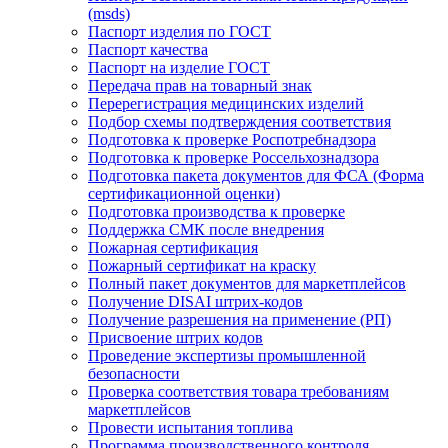
(msds)
Паспорт изделия по ГОСТ
Паспорт качества
Паспорт на изделие ГОСТ
Передача прав на товарный знак
Перерегистрация медицинских изделий
Подбор схемы подтверждения соответствия
Подготовка к проверке Роспотребнадзора
Подготовка к проверке Россельхознадзора
Подготовка пакета документов для ФСА (Форма
сертификационной оценки)
Подготовка производства к проверке
Поддержка СМК после внедрения
Пожарная сертификация
Пожарный сертификат на краску
Полный пакет документов для маркетплейсов
Получение DISAI штрих-кодов
Получение разрешения на применение (РП)
Присвоение штрих кодов
Проведение экспертизы промышленной
безопасности
Проверка соответствия товара требованиям
маркетплейсов
Провести испытания топлива
Программа производственного контроля