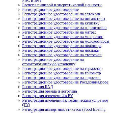
РЭС и ВЧУ
Расчеты пищевой и энергетической ценности
Регистрационное удостоверение
Регистрационное удостоверение на автоклав
Регистрационное удостоверение на ингаляторы
Регистрационное удостоверение на кушетку
Регистрационное удостоверение на ларингоскоп
Регистрационное удостоверение на матрас
Регистрационное удостоверение на микроскоп
Регистрационное удостоверение на молокоотсосы
Регистрационное удостоверение на ножницы
Регистрационное удостоверение на носилки
Регистрационное удостоверение на стетоскоп
Регистрационное удостоверение на
стоматологическую установку
Регистрационное удостоверение на термостат
Регистрационное удостоверение на тонометр
Регистрационное удостоверение на эндоскоп
Регистрационное удостоверение Росздравнадзора
Регистрация БАД
Регистрация бренда и логотипа
Регистрация изменений в РУ
Регистрация изменений к Техническим условиям
(ТУ)
Регистрация импортных этикеток (Food labeling