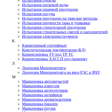
Испытания одежды
Испытания питьевой воды
Испытания пищевой продукции
Испытания посуды
Испытания продукции на тяжелые металлы
Испытания прочности тары и упаковки
Испытания строительной продукции
Испытания строительных смесей и наполнителей
Испытания электроинструмента
К
Карантинный сертификат
Конструкторская документация (КД)
Корректировка ТУ под ТР ТС
Корректировка ХАССП под проверку
Л
Лицензия Минпромторга
Лицензия Минпромторга на ввоз РЭС и ВЧУ
М
Маркировка автозапчастей
Маркировка алкоголя
Маркировка антисептиков
Маркировка антифриза
Маркировка ароматизаторов
Маркировка бакалеи
Маркировка блузок