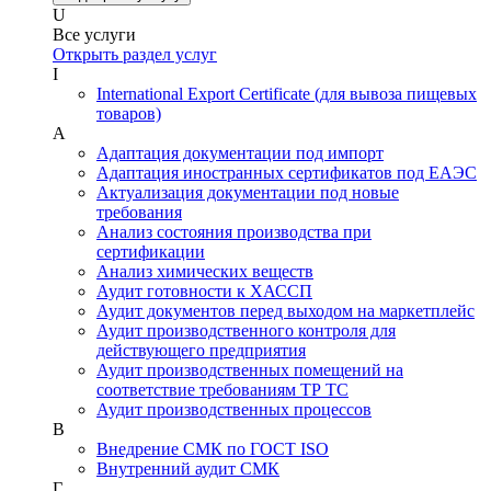
U
Все услуги
Открыть раздел услуг
I
International Export Certificate (для вывоза пищевых
товаров)
А
Адаптация документации под импорт
Адаптация иностранных сертификатов под ЕАЭС
Актуализация документации под новые
требования
Анализ состояния производства при
сертификации
Анализ химических веществ
Аудит готовности к ХАССП
Аудит документов перед выходом на маркетплейс
Аудит производственного контроля для
действующего предприятия
Аудит производственных помещений на
соответствие требованиям ТР ТС
Аудит производственных процессов
В
Внедрение СМК по ГОСТ ISO
Внутренний аудит СМК
Г