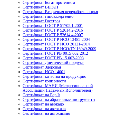
Сертификат Богат протеином
Сертификат ВЕГАН
Сертификат Вторичная переработка сырья
Сертификат гипоаллергенно
Сертификат Госстроя
Сертификат ГОСТ Р 51705.1-2001
Сертификат ГОСТ Р 52614.2-2016
Сертификат ГОСТ Р 52614.4-2007
Сертификат ГОСТ Р ИСО 13485-2004
Сертификат ГОСТ Р ИСО 20121-2014
Сертификат ГОСТ Р ИСО/ТУ 16949-2009
Сертификат ГОСТ РВ 0015-002-2012
Сертификат ГОСТ РВ 15.002-2003
Сертификат Диетический продукт
Сертификат Здоровья
Сертификат ИСО 14001
Сертификат качества на продукцию
Сертификат кошерности
Сертификат МАНИ (Межрегиональной
Ассоциации Надежных Исполнителей)
Сертификат на Pop It
Сертификат на абразивные инструменты
Сертификат на авокадо
Сертификат на автоклав
Сертификат на автохимию