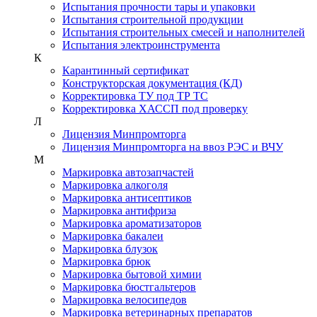
Испытания прочности тары и упаковки
Испытания строительной продукции
Испытания строительных смесей и наполнителей
Испытания электроинструмента
К
Карантинный сертификат
Конструкторская документация (КД)
Корректировка ТУ под ТР ТС
Корректировка ХАССП под проверку
Л
Лицензия Минпромторга
Лицензия Минпромторга на ввоз РЭС и ВЧУ
М
Маркировка автозапчастей
Маркировка алкоголя
Маркировка антисептиков
Маркировка антифриза
Маркировка ароматизаторов
Маркировка бакалеи
Маркировка блузок
Маркировка брюк
Маркировка бытовой химии
Маркировка бюстгальтеров
Маркировка велосипедов
Маркировка ветеринарных препаратов