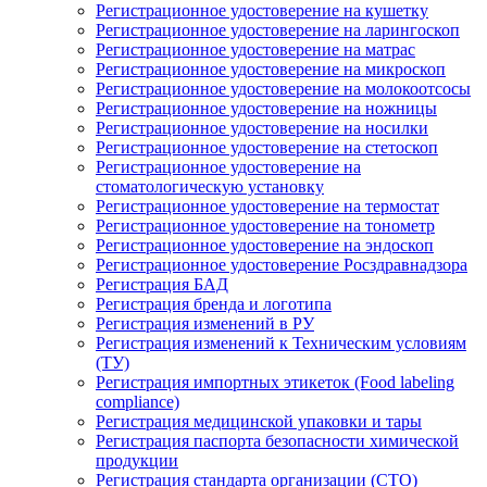
Регистрационное удостоверение на кушетку
Регистрационное удостоверение на ларингоскоп
Регистрационное удостоверение на матрас
Регистрационное удостоверение на микроскоп
Регистрационное удостоверение на молокоотсосы
Регистрационное удостоверение на ножницы
Регистрационное удостоверение на носилки
Регистрационное удостоверение на стетоскоп
Регистрационное удостоверение на
стоматологическую установку
Регистрационное удостоверение на термостат
Регистрационное удостоверение на тонометр
Регистрационное удостоверение на эндоскоп
Регистрационное удостоверение Росздравнадзора
Регистрация БАД
Регистрация бренда и логотипа
Регистрация изменений в РУ
Регистрация изменений к Техническим условиям
(ТУ)
Регистрация импортных этикеток (Food labeling
compliance)
Регистрация медицинской упаковки и тары
Регистрация паспорта безопасности химической
продукции
Регистрация стандарта организации (СТО)