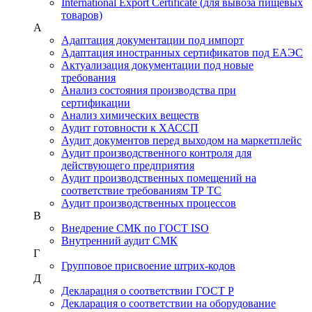
International Export Certificate (для вывоза пищевых
товаров)
А
Адаптация документации под импорт
Адаптация иностранных сертификатов под ЕАЭС
Актуализация документации под новые
требования
Анализ состояния производства при
сертификации
Анализ химических веществ
Аудит готовности к ХАССП
Аудит документов перед выходом на маркетплейс
Аудит производственного контроля для
действующего предприятия
Аудит производственных помещений на
соответствие требованиям ТР ТС
Аудит производственных процессов
В
Внедрение СМК по ГОСТ ISO
Внутренний аудит СМК
Г
Групповое присвоение штрих-кодов
Д
Декларация о соответствии ГОСТ Р
Декларация о соответствии на оборудование