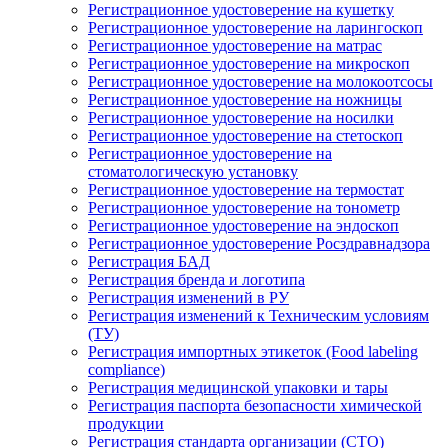
Регистрационное удостоверение на кушетку
Регистрационное удостоверение на ларингоскоп
Регистрационное удостоверение на матрас
Регистрационное удостоверение на микроскоп
Регистрационное удостоверение на молокоотсосы
Регистрационное удостоверение на ножницы
Регистрационное удостоверение на носилки
Регистрационное удостоверение на стетоскоп
Регистрационное удостоверение на
стоматологическую установку
Регистрационное удостоверение на термостат
Регистрационное удостоверение на тонометр
Регистрационное удостоверение на эндоскоп
Регистрационное удостоверение Росздравнадзора
Регистрация БАД
Регистрация бренда и логотипа
Регистрация изменений в РУ
Регистрация изменений к Техническим условиям
(ТУ)
Регистрация импортных этикеток (Food labeling
compliance)
Регистрация медицинской упаковки и тары
Регистрация паспорта безопасности химической
продукции
Регистрация стандарта организации (СТО)