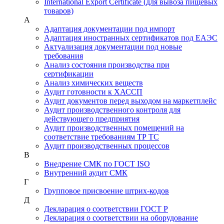
International Export Certificate (для вывоза пищевых
товаров)
А
Адаптация документации под импорт
Адаптация иностранных сертификатов под ЕАЭС
Актуализация документации под новые
требования
Анализ состояния производства при
сертификации
Анализ химических веществ
Аудит готовности к ХАССП
Аудит документов перед выходом на маркетплейс
Аудит производственного контроля для
действующего предприятия
Аудит производственных помещений на
соответствие требованиям ТР ТС
Аудит производственных процессов
В
Внедрение СМК по ГОСТ ISO
Внутренний аудит СМК
Г
Групповое присвоение штрих-кодов
Д
Декларация о соответствии ГОСТ Р
Декларация о соответствии на оборудование