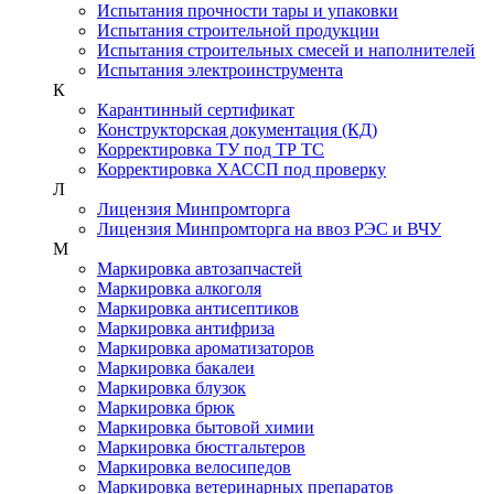
Испытания прочности тары и упаковки
Испытания строительной продукции
Испытания строительных смесей и наполнителей
Испытания электроинструмента
К
Карантинный сертификат
Конструкторская документация (КД)
Корректировка ТУ под ТР ТС
Корректировка ХАССП под проверку
Л
Лицензия Минпромторга
Лицензия Минпромторга на ввоз РЭС и ВЧУ
М
Маркировка автозапчастей
Маркировка алкоголя
Маркировка антисептиков
Маркировка антифриза
Маркировка ароматизаторов
Маркировка бакалеи
Маркировка блузок
Маркировка брюк
Маркировка бытовой химии
Маркировка бюстгальтеров
Маркировка велосипедов
Маркировка ветеринарных препаратов