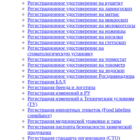
Регистрационное удостоверение на кушетку
Регистрационное удостоверение на ларингоскоп
Регистрационное удостоверение на матрас
Регистрационное удостоверение на микроскоп
Регистрационное удостоверение на молокоотсосы
Регистрационное удостоверение на ножницы
Регистрационное удостоверение на носилки
Регистрационное удостоверение на стетоскоп
Регистрационное удостоверение на
стоматологическую установку
Регистрационное удостоверение на термостат
Регистрационное удостоверение на тонометр
Регистрационное удостоверение на эндоскоп
Регистрационное удостоверение Росздравнадзора
Регистрация БАД
Регистрация бренда и логотипа
Регистрация изменений в РУ
Регистрация изменений к Техническим условиям
(ТУ)
Регистрация импортных этикеток (Food labeling
compliance)
Регистрация медицинской упаковки и тары
Регистрация паспорта безопасности химической
продукции
Регистрация стандарта организации (СТО)