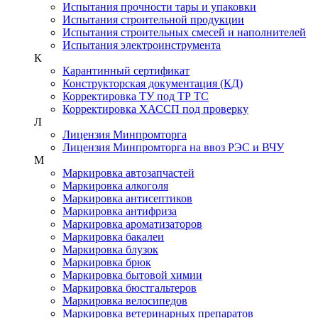
Испытания прочности тары и упаковки
Испытания строительной продукции
Испытания строительных смесей и наполнителей
Испытания электроинструмента
К
Карантинный сертификат
Конструкторская документация (КД)
Корректировка ТУ под ТР ТС
Корректировка ХАССП под проверку
Л
Лицензия Минпромторга
Лицензия Минпромторга на ввоз РЭС и ВЧУ
М
Маркировка автозапчастей
Маркировка алкоголя
Маркировка антисептиков
Маркировка антифриза
Маркировка ароматизаторов
Маркировка бакалеи
Маркировка блузок
Маркировка брюк
Маркировка бытовой химии
Маркировка бюстгальтеров
Маркировка велосипедов
Маркировка ветеринарных препаратов