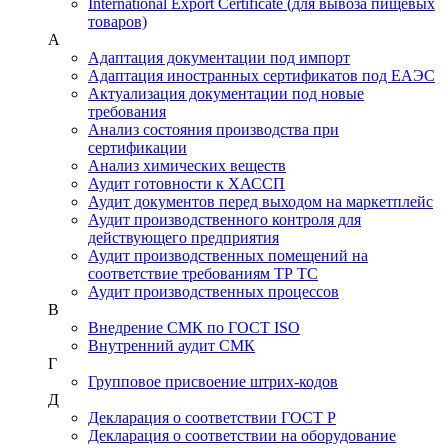
International Export Certificate (для вывоза пищевых
товаров)
А
Адаптация документации под импорт
Адаптация иностранных сертификатов под ЕАЭС
Актуализация документации под новые
требования
Анализ состояния производства при
сертификации
Анализ химических веществ
Аудит готовности к ХАССП
Аудит документов перед выходом на маркетплейс
Аудит производственного контроля для
действующего предприятия
Аудит производственных помещений на
соответствие требованиям ТР ТС
Аудит производственных процессов
В
Внедрение СМК по ГОСТ ISO
Внутренний аудит СМК
Г
Групповое присвоение штрих-кодов
Д
Декларация о соответствии ГОСТ Р
Декларация о соответствии на оборудование