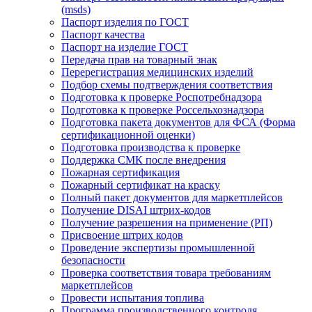
(msds)
Паспорт изделия по ГОСТ
Паспорт качества
Паспорт на изделие ГОСТ
Передача прав на товарный знак
Перерегистрация медицинских изделий
Подбор схемы подтверждения соответствия
Подготовка к проверке Роспотребнадзора
Подготовка к проверке Россельхознадзора
Подготовка пакета документов для ФСА (Форма
сертификационной оценки)
Подготовка производства к проверке
Поддержка СМК после внедрения
Пожарная сертификация
Пожарный сертификат на краску
Полный пакет документов для маркетплейсов
Получение DISAI штрих-кодов
Получение разрешения на применение (РП)
Присвоение штрих кодов
Проведение экспертизы промышленной
безопасности
Проверка соответствия товара требованиям
маркетплейсов
Провести испытания топлива
Программа производственного контроля