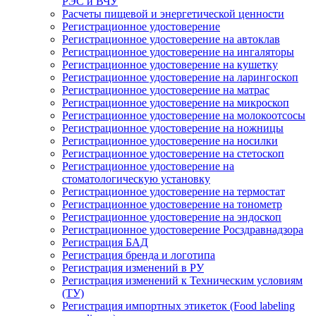
РЭС и ВЧУ
Расчеты пищевой и энергетической ценности
Регистрационное удостоверение
Регистрационное удостоверение на автоклав
Регистрационное удостоверение на ингаляторы
Регистрационное удостоверение на кушетку
Регистрационное удостоверение на ларингоскоп
Регистрационное удостоверение на матрас
Регистрационное удостоверение на микроскоп
Регистрационное удостоверение на молокоотсосы
Регистрационное удостоверение на ножницы
Регистрационное удостоверение на носилки
Регистрационное удостоверение на стетоскоп
Регистрационное удостоверение на
стоматологическую установку
Регистрационное удостоверение на термостат
Регистрационное удостоверение на тонометр
Регистрационное удостоверение на эндоскоп
Регистрационное удостоверение Росздравнадзора
Регистрация БАД
Регистрация бренда и логотипа
Регистрация изменений в РУ
Регистрация изменений к Техническим условиям
(ТУ)
Регистрация импортных этикеток (Food labeling