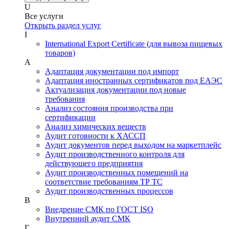
U
Все услуги
Открыть раздел услуг
I
International Export Certificate (для вывоза пищевых
товаров)
А
Адаптация документации под импорт
Адаптация иностранных сертификатов под ЕАЭС
Актуализация документации под новые
требования
Анализ состояния производства при
сертификации
Анализ химических веществ
Аудит готовности к ХАССП
Аудит документов перед выходом на маркетплейс
Аудит производственного контроля для
действующего предприятия
Аудит производственных помещений на
соответствие требованиям ТР ТС
Аудит производственных процессов
В
Внедрение СМК по ГОСТ ISO
Внутренний аудит СМК
Г