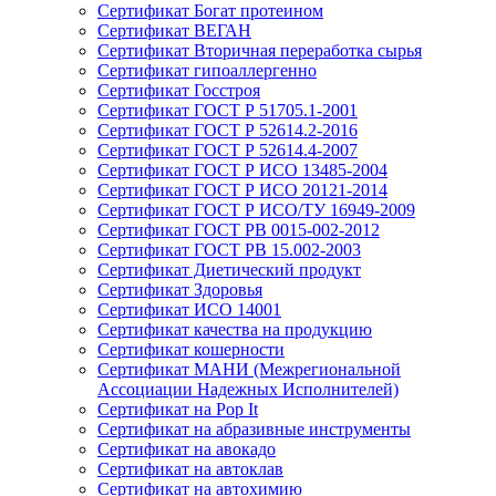
Сертификат Богат протеином
Сертификат ВЕГАН
Сертификат Вторичная переработка сырья
Сертификат гипоаллергенно
Сертификат Госстроя
Сертификат ГОСТ Р 51705.1-2001
Сертификат ГОСТ Р 52614.2-2016
Сертификат ГОСТ Р 52614.4-2007
Сертификат ГОСТ Р ИСО 13485-2004
Сертификат ГОСТ Р ИСО 20121-2014
Сертификат ГОСТ Р ИСО/ТУ 16949-2009
Сертификат ГОСТ РВ 0015-002-2012
Сертификат ГОСТ РВ 15.002-2003
Сертификат Диетический продукт
Сертификат Здоровья
Сертификат ИСО 14001
Сертификат качества на продукцию
Сертификат кошерности
Сертификат МАНИ (Межрегиональной
Ассоциации Надежных Исполнителей)
Сертификат на Pop It
Сертификат на абразивные инструменты
Сертификат на авокадо
Сертификат на автоклав
Сертификат на автохимию