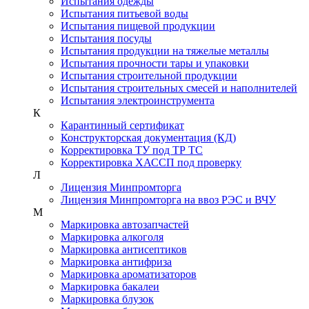
Испытания одежды
Испытания питьевой воды
Испытания пищевой продукции
Испытания посуды
Испытания продукции на тяжелые металлы
Испытания прочности тары и упаковки
Испытания строительной продукции
Испытания строительных смесей и наполнителей
Испытания электроинструмента
К
Карантинный сертификат
Конструкторская документация (КД)
Корректировка ТУ под ТР ТС
Корректировка ХАССП под проверку
Л
Лицензия Минпромторга
Лицензия Минпромторга на ввоз РЭС и ВЧУ
М
Маркировка автозапчастей
Маркировка алкоголя
Маркировка антисептиков
Маркировка антифриза
Маркировка ароматизаторов
Маркировка бакалеи
Маркировка блузок