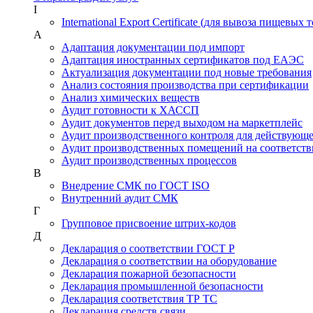
I
International Export Certificate (для вывоза пищевых 
А
Адаптация документации под импорт
Адаптация иностранных сертификатов под ЕАЭС
Актуализация документации под новые требования
Анализ состояния производства при сертификации
Анализ химических веществ
Аудит готовности к ХАССП
Аудит документов перед выходом на маркетплейс
Аудит производственного контроля для действующ
Аудит производственных помещений на соответств
Аудит производственных процессов
В
Внедрение СМК по ГОСТ ISO
Внутренний аудит СМК
Г
Групповое присвоение штрих-кодов
Д
Декларация о соответствии ГОСТ Р
Декларация о соответствии на оборудование
Декларация пожарной безопасности
Декларация промышленной безопасности
Декларация соответствия ТР ТС
Декларация средств связи