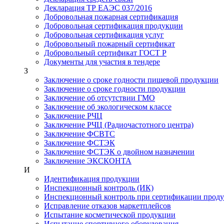
Декларация ТР ЕАЭС 037/2016
Добровольная пожарная сертификация
Добровольная сертификация продукции
Добровольная сертификация услуг
Добровольный пожарный сертификат
Добровольный сертификат ГОСТ Р
Документы для участия в тендере
З
Заключение о сроке годности пищевой продукции
Заключение о сроке годности продукции
Заключение об отсутствии ГМО
Заключение об экологическом классе
Заключение РЧЦ
Заключение РЧЦ (Радиочастотного центра)
Заключение ФСВТС
Заключение ФСТЭК
Заключение ФСТЭК о двойном назначении
Заключение ЭКСКОНТА
И
Идентификация продукции
Инспекционный контроль (ИК)
Инспекционный контроль при сертификации прод
Исправление отказов маркетплейсов
Испытание косметической продукции
Испытание спортивного оборудования