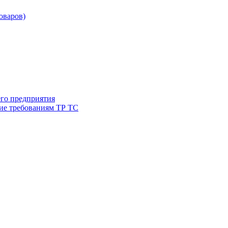
товаров)
его предприятия
ие требованиям ТР ТС