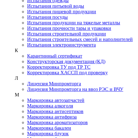
Испытания одежды
Испытания питьевой воды
Испытания пищевой продукции
Испытания посуды
Испытания продукции на тяжелые металлы
Испытания прочности тары и упаковки
Испытания строительной продукции
Испытания строительных смесей и наполнителей
Испытания электроинструмента
К
Карантинный сертификат
Конструкторская документация (КД)
Корректировка ТУ под ТР ТС
Корректировка ХАССП под проверку
Л
Лицензия Минпромторга
Лицензия Минпромторга на ввоз РЭС и ВЧУ
М
Маркировка автозапчастей
Маркировка алкоголя
Маркировка антисептиков
Маркировка антифриза
Маркировка ароматизаторов
Маркировка бакалеи
Маркировка блузок