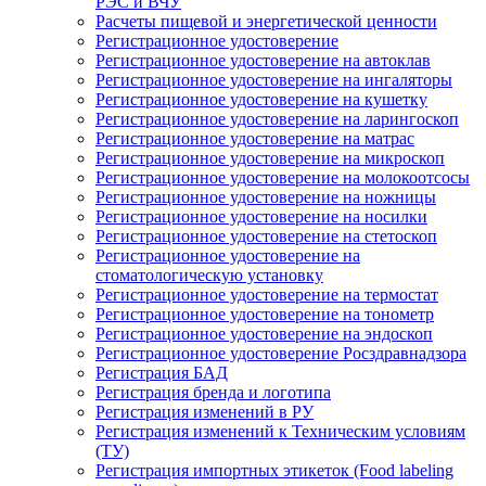
РЭС и ВЧУ
Расчеты пищевой и энергетической ценности
Регистрационное удостоверение
Регистрационное удостоверение на автоклав
Регистрационное удостоверение на ингаляторы
Регистрационное удостоверение на кушетку
Регистрационное удостоверение на ларингоскоп
Регистрационное удостоверение на матрас
Регистрационное удостоверение на микроскоп
Регистрационное удостоверение на молокоотсосы
Регистрационное удостоверение на ножницы
Регистрационное удостоверение на носилки
Регистрационное удостоверение на стетоскоп
Регистрационное удостоверение на
стоматологическую установку
Регистрационное удостоверение на термостат
Регистрационное удостоверение на тонометр
Регистрационное удостоверение на эндоскоп
Регистрационное удостоверение Росздравнадзора
Регистрация БАД
Регистрация бренда и логотипа
Регистрация изменений в РУ
Регистрация изменений к Техническим условиям
(ТУ)
Регистрация импортных этикеток (Food labeling