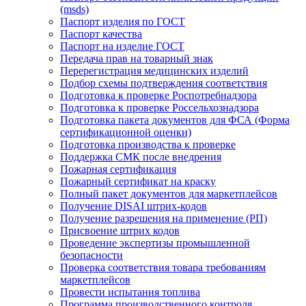
(msds)
Паспорт изделия по ГОСТ
Паспорт качества
Паспорт на изделие ГОСТ
Передача прав на товарный знак
Перерегистрация медицинских изделий
Подбор схемы подтверждения соответствия
Подготовка к проверке Роспотребнадзора
Подготовка к проверке Россельхознадзора
Подготовка пакета документов для ФСА (Форма
сертификационной оценки)
Подготовка производства к проверке
Поддержка СМК после внедрения
Пожарная сертификация
Пожарный сертификат на краску
Полный пакет документов для маркетплейсов
Получение DISAI штрих-кодов
Получение разрешения на применение (РП)
Присвоение штрих кодов
Проведение экспертизы промышленной
безопасности
Проверка соответствия товара требованиям
маркетплейсов
Провести испытания топлива
Программа производственного контроля