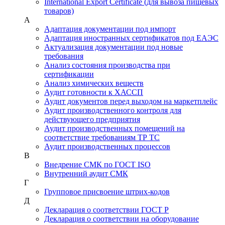
International Export Certificate (для вывоза пищевых
товаров)
А
Адаптация документации под импорт
Адаптация иностранных сертификатов под ЕАЭС
Актуализация документации под новые
требования
Анализ состояния производства при
сертификации
Анализ химических веществ
Аудит готовности к ХАССП
Аудит документов перед выходом на маркетплейс
Аудит производственного контроля для
действующего предприятия
Аудит производственных помещений на
соответствие требованиям ТР ТС
Аудит производственных процессов
В
Внедрение СМК по ГОСТ ISO
Внутренний аудит СМК
Г
Групповое присвоение штрих-кодов
Д
Декларация о соответствии ГОСТ Р
Декларация о соответствии на оборудование