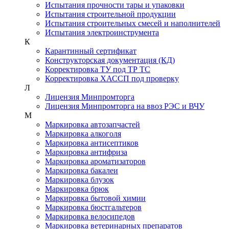
Испытания прочности тары и упаковки
Испытания строительной продукции
Испытания строительных смесей и наполнителей
Испытания электроинструмента
К
Карантинный сертификат
Конструкторская документация (КД)
Корректировка ТУ под ТР ТС
Корректировка ХАССП под проверку
Л
Лицензия Минпромторга
Лицензия Минпромторга на ввоз РЭС и ВЧУ
М
Маркировка автозапчастей
Маркировка алкоголя
Маркировка антисептиков
Маркировка антифриза
Маркировка ароматизаторов
Маркировка бакалеи
Маркировка блузок
Маркировка брюк
Маркировка бытовой химии
Маркировка бюстгальтеров
Маркировка велосипедов
Маркировка ветеринарных препаратов