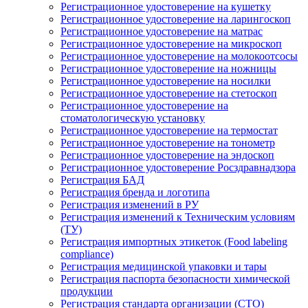
Регистрационное удостоверение на кушетку
Регистрационное удостоверение на ларингоскоп
Регистрационное удостоверение на матрас
Регистрационное удостоверение на микроскоп
Регистрационное удостоверение на молокоотсосы
Регистрационное удостоверение на ножницы
Регистрационное удостоверение на носилки
Регистрационное удостоверение на стетоскоп
Регистрационное удостоверение на
стоматологическую установку
Регистрационное удостоверение на термостат
Регистрационное удостоверение на тонометр
Регистрационное удостоверение на эндоскоп
Регистрационное удостоверение Росздравнадзора
Регистрация БАД
Регистрация бренда и логотипа
Регистрация изменений в РУ
Регистрация изменений к Техническим условиям
(ТУ)
Регистрация импортных этикеток (Food labeling
compliance)
Регистрация медицинской упаковки и тары
Регистрация паспорта безопасности химической
продукции
Регистрация стандарта организации (СТО)