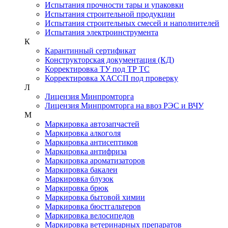
Испытания прочности тары и упаковки
Испытания строительной продукции
Испытания строительных смесей и наполнителей
Испытания электроинструмента
К
Карантинный сертификат
Конструкторская документация (КД)
Корректировка ТУ под ТР ТС
Корректировка ХАССП под проверку
Л
Лицензия Минпромторга
Лицензия Минпромторга на ввоз РЭС и ВЧУ
М
Маркировка автозапчастей
Маркировка алкоголя
Маркировка антисептиков
Маркировка антифриза
Маркировка ароматизаторов
Маркировка бакалеи
Маркировка блузок
Маркировка брюк
Маркировка бытовой химии
Маркировка бюстгальтеров
Маркировка велосипедов
Маркировка ветеринарных препаратов