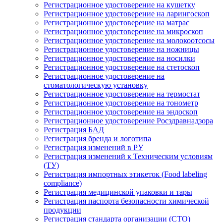
Регистрационное удостоверение на кушетку
Регистрационное удостоверение на ларингоскоп
Регистрационное удостоверение на матрас
Регистрационное удостоверение на микроскоп
Регистрационное удостоверение на молокоотсосы
Регистрационное удостоверение на ножницы
Регистрационное удостоверение на носилки
Регистрационное удостоверение на стетоскоп
Регистрационное удостоверение на
стоматологическую установку
Регистрационное удостоверение на термостат
Регистрационное удостоверение на тонометр
Регистрационное удостоверение на эндоскоп
Регистрационное удостоверение Росздравнадзора
Регистрация БАД
Регистрация бренда и логотипа
Регистрация изменений в РУ
Регистрация изменений к Техническим условиям
(ТУ)
Регистрация импортных этикеток (Food labeling
compliance)
Регистрация медицинской упаковки и тары
Регистрация паспорта безопасности химической
продукции
Регистрация стандарта организации (СТО)