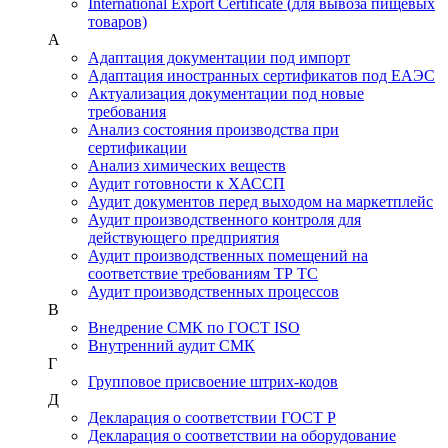
International Export Certificate (для вывоза пищевых
товаров)
А
Адаптация документации под импорт
Адаптация иностранных сертификатов под ЕАЭС
Актуализация документации под новые
требования
Анализ состояния производства при
сертификации
Анализ химических веществ
Аудит готовности к ХАССП
Аудит документов перед выходом на маркетплейс
Аудит производственного контроля для
действующего предприятия
Аудит производственных помещений на
соответствие требованиям ТР ТС
Аудит производственных процессов
В
Внедрение СМК по ГОСТ ISO
Внутренний аудит СМК
Г
Групповое присвоение штрих-кодов
Д
Декларация о соответствии ГОСТ Р
Декларация о соответствии на оборудование