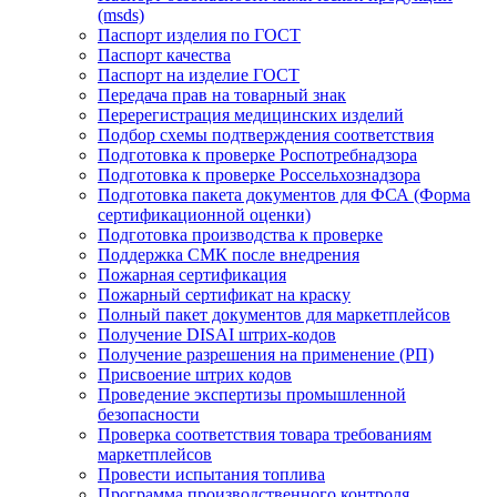
(msds)
Паспорт изделия по ГОСТ
Паспорт качества
Паспорт на изделие ГОСТ
Передача прав на товарный знак
Перерегистрация медицинских изделий
Подбор схемы подтверждения соответствия
Подготовка к проверке Роспотребнадзора
Подготовка к проверке Россельхознадзора
Подготовка пакета документов для ФСА (Форма
сертификационной оценки)
Подготовка производства к проверке
Поддержка СМК после внедрения
Пожарная сертификация
Пожарный сертификат на краску
Полный пакет документов для маркетплейсов
Получение DISAI штрих-кодов
Получение разрешения на применение (РП)
Присвоение штрих кодов
Проведение экспертизы промышленной
безопасности
Проверка соответствия товара требованиям
маркетплейсов
Провести испытания топлива
Программа производственного контроля