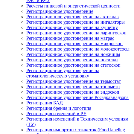
РЭС и ВЧУ
Расчеты пищевой и энергетической ценности
Регистрационное удостоверение
Регистрационное удостоверение на автоклав
Регистрационное удостоверение на ингаляторы
Регистрационное удостоверение на кушетку
Регистрационное удостоверение на ларингоскоп
Регистрационное удостоверение на матрас
Регистрационное удостоверение на микроскоп
Регистрационное удостоверение на молокоотсосы
Регистрационное удостоверение на ножницы
Регистрационное удостоверение на носилки
Регистрационное удостоверение на стетоскоп
Регистрационное удостоверение на
стоматологическую установку
Регистрационное удостоверение на термостат
Регистрационное удостоверение на тонометр
Регистрационное удостоверение на эндоскоп
Регистрационное удостоверение Росздравнадзора
Регистрация БАД
Регистрация бренда и логотипа
Регистрация изменений в РУ
Регистрация изменений к Техническим условиям
(ТУ)
Регистрация импортных этикеток (Food labeling