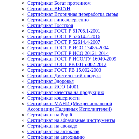
Сертификат Богат протеином
Сертификат ВЕГАН
Сертификат Вторичная переработка сырья
Сертификат гипоаллергенно
Сертификат Госстроя
Сертификат ГОСТ Р 51705.1-2001
Сертификат ГОСТ Р 52614.2-2016
Сертификат ГОСТ Р 52614.4-2007
Сертификат ГОСТ Р ИСО 13485-2004
Сертификат ГОСТ Р ИСО 20121-2014
Сертификат ГОСТ Р ИСО/ТУ 16949-2009
Сертификат ГОСТ РВ 0015-002-2012
Сертификат ГОСТ РВ 15.002-2003
Сертификат Диетический продукт
Сертификат Здоровья
Сертификат ИСО 14001
Сертификат качества на продукцию
Сертификат кошерности
Сертификат МАНИ (Межрегиональной
Ассоциации Надежных Исполнителей)
Сертификат на Pop It
Сертификат на абразивные инструменты
Сертификат на авокадо
Сертификат на автоклав
Сертификат на автохимию