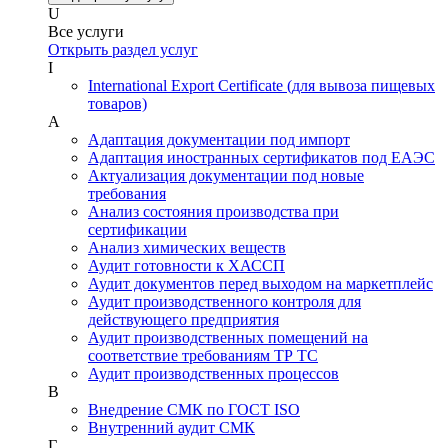
U
Все услуги
Открыть раздел услуг
I
International Export Certificate (для вывоза пищевых
товаров)
А
Адаптация документации под импорт
Адаптация иностранных сертификатов под ЕАЭС
Актуализация документации под новые
требования
Анализ состояния производства при
сертификации
Анализ химических веществ
Аудит готовности к ХАССП
Аудит документов перед выходом на маркетплейс
Аудит производственного контроля для
действующего предприятия
Аудит производственных помещений на
соответствие требованиям ТР ТС
Аудит производственных процессов
В
Внедрение СМК по ГОСТ ISO
Внутренний аудит СМК
Г