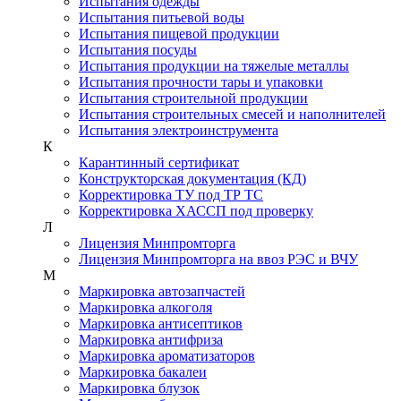
Испытания одежды
Испытания питьевой воды
Испытания пищевой продукции
Испытания посуды
Испытания продукции на тяжелые металлы
Испытания прочности тары и упаковки
Испытания строительной продукции
Испытания строительных смесей и наполнителей
Испытания электроинструмента
К
Карантинный сертификат
Конструкторская документация (КД)
Корректировка ТУ под ТР ТС
Корректировка ХАССП под проверку
Л
Лицензия Минпромторга
Лицензия Минпромторга на ввоз РЭС и ВЧУ
М
Маркировка автозапчастей
Маркировка алкоголя
Маркировка антисептиков
Маркировка антифриза
Маркировка ароматизаторов
Маркировка бакалеи
Маркировка блузок