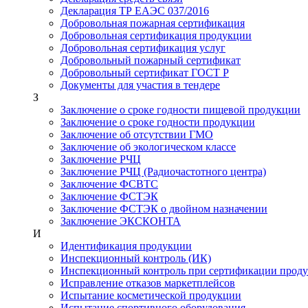
Декларация ТР ЕАЭС 037/2016
Добровольная пожарная сертификация
Добровольная сертификация продукции
Добровольная сертификация услуг
Добровольный пожарный сертификат
Добровольный сертификат ГОСТ Р
Документы для участия в тендере
З
Заключение о сроке годности пищевой продукции
Заключение о сроке годности продукции
Заключение об отсутствии ГМО
Заключение об экологическом классе
Заключение РЧЦ
Заключение РЧЦ (Радиочастотного центра)
Заключение ФСВТС
Заключение ФСТЭК
Заключение ФСТЭК о двойном назначении
Заключение ЭКСКОНТА
И
Идентификация продукции
Инспекционный контроль (ИК)
Инспекционный контроль при сертификации прод
Исправление отказов маркетплейсов
Испытание косметической продукции
Испытание спортивного оборудования