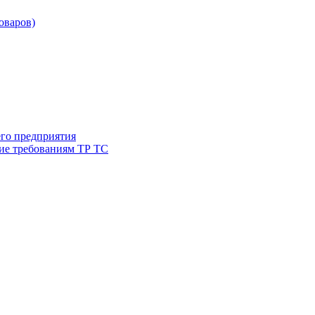
товаров)
его предприятия
ие требованиям ТР ТС