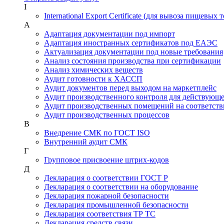
I
International Export Certificate (для вывоза пищевых 
А
Адаптация документации под импорт
Адаптация иностранных сертификатов под ЕАЭС
Актуализация документации под новые требования
Анализ состояния производства при сертификации
Анализ химических веществ
Аудит готовности к ХАССП
Аудит документов перед выходом на маркетплейс
Аудит производственного контроля для действующ
Аудит производственных помещений на соответств
Аудит производственных процессов
В
Внедрение СМК по ГОСТ ISO
Внутренний аудит СМК
Г
Групповое присвоение штрих-кодов
Д
Декларация о соответствии ГОСТ Р
Декларация о соответствии на оборудование
Декларация пожарной безопасности
Декларация промышленной безопасности
Декларация соответствия ТР ТС
Декларация средств связи