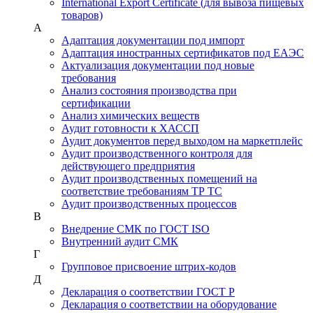
International Export Certificate (для вывоза пищевых
товаров)
А
Адаптация документации под импорт
Адаптация иностранных сертификатов под ЕАЭС
Актуализация документации под новые
требования
Анализ состояния производства при
сертификации
Анализ химических веществ
Аудит готовности к ХАССП
Аудит документов перед выходом на маркетплейс
Аудит производственного контроля для
действующего предприятия
Аудит производственных помещений на
соответствие требованиям ТР ТС
Аудит производственных процессов
В
Внедрение СМК по ГОСТ ISO
Внутренний аудит СМК
Г
Групповое присвоение штрих-кодов
Д
Декларация о соответствии ГОСТ Р
Декларация о соответствии на оборудование