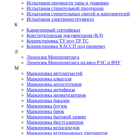
Испытания прочности тары и упаковки
Испытания строительной продукции
Испытания строительных смесей и наполнителей
Испытания электроинструмента
К
Карантинный сертификат
Конструкторская документация (КД)
Корректировка ТУ под ТР ТС
Корректировка ХАССП под проверку
Л
Лицензия Минпромторга
Лицензия Минпромторга на ввоз РЭС и ВЧУ
М
Маркировка автозапчастей
Маркировка алкоголя
Маркировка антисептиков
Маркировка антифриза
Маркировка ароматизаторов
Маркировка бакалеи
Маркировка блузок
Маркировка брюк
Маркировка бытовой химии
Маркировка бюстгальтеров
Маркировка велосипедов
Маркировка ветеринарных препаратов