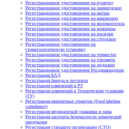
Регистрационное удостоверение на кушетку
Регистрационное удостоверение на ларингоскоп
Регистрационное удостоверение на матрас
Регистрационное удостоверение на микроскоп
Регистрационное удостоверение на молокоотсосы
Регистрационное удостоверение на ножницы
Регистрационное удостоверение на носилки
Регистрационное удостоверение на стетоскоп
Регистрационное удостоверение на
стоматологическую установку
Регистрационное удостоверение на термостат
Регистрационное удостоверение на тонометр
Регистрационное удостоверение на эндоскоп
Регистрационное удостоверение Росздравнадзора
Регистрация БАД
Регистрация бренда и логотипа
Регистрация изменений в РУ
Регистрация изменений к Техническим условиям
(ТУ)
Регистрация импортных этикеток (Food labeling
compliance)
Регистрация медицинской упаковки и тары
Регистрация паспорта безопасности химической
продукции
Регистрация стандарта организации (СТО)