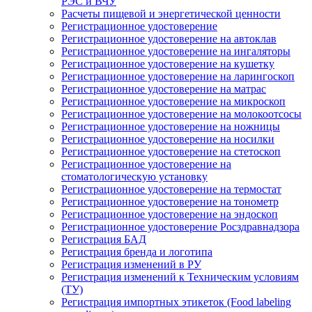
РЭС и ВЧУ
Расчеты пищевой и энергетической ценности
Регистрационное удостоверение
Регистрационное удостоверение на автоклав
Регистрационное удостоверение на ингаляторы
Регистрационное удостоверение на кушетку
Регистрационное удостоверение на ларингоскоп
Регистрационное удостоверение на матрас
Регистрационное удостоверение на микроскоп
Регистрационное удостоверение на молокоотсосы
Регистрационное удостоверение на ножницы
Регистрационное удостоверение на носилки
Регистрационное удостоверение на стетоскоп
Регистрационное удостоверение на
стоматологическую установку
Регистрационное удостоверение на термостат
Регистрационное удостоверение на тонометр
Регистрационное удостоверение на эндоскоп
Регистрационное удостоверение Росздравнадзора
Регистрация БАД
Регистрация бренда и логотипа
Регистрация изменений в РУ
Регистрация изменений к Техническим условиям
(ТУ)
Регистрация импортных этикеток (Food labeling