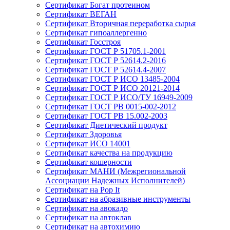
Сертификат Богат протеином
Сертификат ВЕГАН
Сертификат Вторичная переработка сырья
Сертификат гипоаллергенно
Сертификат Госстроя
Сертификат ГОСТ Р 51705.1-2001
Сертификат ГОСТ Р 52614.2-2016
Сертификат ГОСТ Р 52614.4-2007
Сертификат ГОСТ Р ИСО 13485-2004
Сертификат ГОСТ Р ИСО 20121-2014
Сертификат ГОСТ Р ИСО/ТУ 16949-2009
Сертификат ГОСТ РВ 0015-002-2012
Сертификат ГОСТ РВ 15.002-2003
Сертификат Диетический продукт
Сертификат Здоровья
Сертификат ИСО 14001
Сертификат качества на продукцию
Сертификат кошерности
Сертификат МАНИ (Межрегиональной
Ассоциации Надежных Исполнителей)
Сертификат на Pop It
Сертификат на абразивные инструменты
Сертификат на авокадо
Сертификат на автоклав
Сертификат на автохимию