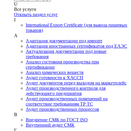
U
Все услуги
Открыть раздел услуг
I
International Export Certificate (для вывоза пищевых
товаров)
А
Адаптация документации под импорт
Адаптация иностранных сертификатов под ЕАЭС
Актуализация документации под новые
требования
Анализ состояния производства при
сертификации
Анализ химических веществ
Аудит готовности к ХАССП
Аудит документов перед выходом на маркетплейс
Аудит производственного контроля для
действующего предприятия
Аудит производственных помещений на
соответствие требованиям ТР ТС
Аудит производственных процессов
В
Внедрение СМК по ГОСТ ISO
Внутренний аудит СМК
Г