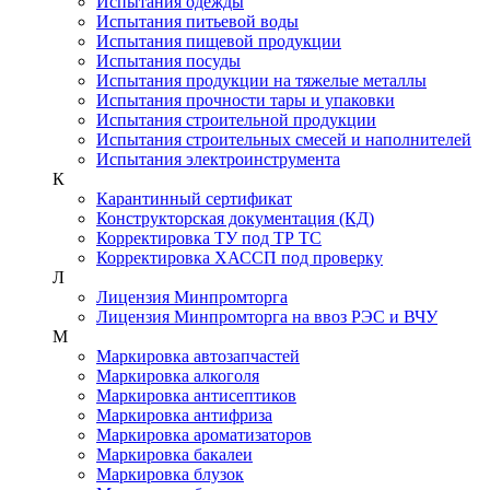
Испытания одежды
Испытания питьевой воды
Испытания пищевой продукции
Испытания посуды
Испытания продукции на тяжелые металлы
Испытания прочности тары и упаковки
Испытания строительной продукции
Испытания строительных смесей и наполнителей
Испытания электроинструмента
К
Карантинный сертификат
Конструкторская документация (КД)
Корректировка ТУ под ТР ТС
Корректировка ХАССП под проверку
Л
Лицензия Минпромторга
Лицензия Минпромторга на ввоз РЭС и ВЧУ
М
Маркировка автозапчастей
Маркировка алкоголя
Маркировка антисептиков
Маркировка антифриза
Маркировка ароматизаторов
Маркировка бакалеи
Маркировка блузок