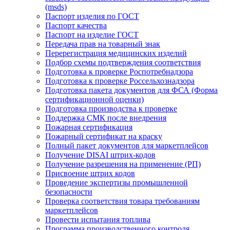
(msds)
Паспорт изделия по ГОСТ
Паспорт качества
Паспорт на изделие ГОСТ
Передача прав на товарный знак
Перерегистрация медицинских изделий
Подбор схемы подтверждения соответствия
Подготовка к проверке Роспотребнадзора
Подготовка к проверке Россельхознадзора
Подготовка пакета документов для ФСА (Форма
сертификационной оценки)
Подготовка производства к проверке
Поддержка СМК после внедрения
Пожарная сертификация
Пожарный сертификат на краску
Полный пакет документов для маркетплейсов
Получение DISAI штрих-кодов
Получение разрешения на применение (РП)
Присвоение штрих кодов
Проведение экспертизы промышленной
безопасности
Проверка соответствия товара требованиям
маркетплейсов
Провести испытания топлива
Программа производственного контроля