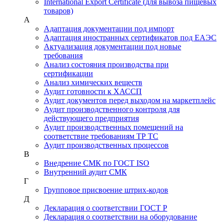
International Export Certificate (для вывоза пищевых
товаров)
А
Адаптация документации под импорт
Адаптация иностранных сертификатов под ЕАЭС
Актуализация документации под новые
требования
Анализ состояния производства при
сертификации
Анализ химических веществ
Аудит готовности к ХАССП
Аудит документов перед выходом на маркетплейс
Аудит производственного контроля для
действующего предприятия
Аудит производственных помещений на
соответствие требованиям ТР ТС
Аудит производственных процессов
В
Внедрение СМК по ГОСТ ISO
Внутренний аудит СМК
Г
Групповое присвоение штрих-кодов
Д
Декларация о соответствии ГОСТ Р
Декларация о соответствии на оборудование