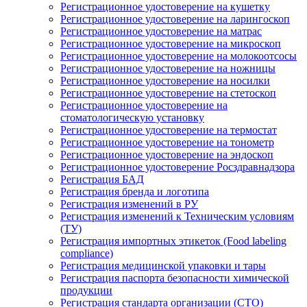
Регистрационное удостоверение на кушетку
Регистрационное удостоверение на ларингоскоп
Регистрационное удостоверение на матрас
Регистрационное удостоверение на микроскоп
Регистрационное удостоверение на молокоотсосы
Регистрационное удостоверение на ножницы
Регистрационное удостоверение на носилки
Регистрационное удостоверение на стетоскоп
Регистрационное удостоверение на
стоматологическую установку
Регистрационное удостоверение на термостат
Регистрационное удостоверение на тонометр
Регистрационное удостоверение на эндоскоп
Регистрационное удостоверение Росздравнадзора
Регистрация БАД
Регистрация бренда и логотипа
Регистрация изменений в РУ
Регистрация изменений к Техническим условиям
(ТУ)
Регистрация импортных этикеток (Food labeling
compliance)
Регистрация медицинской упаковки и тары
Регистрация паспорта безопасности химической
продукции
Регистрация стандарта организации (СТО)