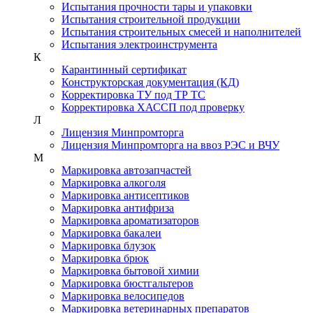
Испытания прочности тары и упаковки
Испытания строительной продукции
Испытания строительных смесей и наполнителей
Испытания электроинструмента
К
Карантинный сертификат
Конструкторская документация (КД)
Корректировка ТУ под ТР ТС
Корректировка ХАССП под проверку
Л
Лицензия Минпромторга
Лицензия Минпромторга на ввоз РЭС и ВЧУ
М
Маркировка автозапчастей
Маркировка алкоголя
Маркировка антисептиков
Маркировка антифриза
Маркировка ароматизаторов
Маркировка бакалеи
Маркировка блузок
Маркировка брюк
Маркировка бытовой химии
Маркировка бюстгальтеров
Маркировка велосипедов
Маркировка ветеринарных препаратов