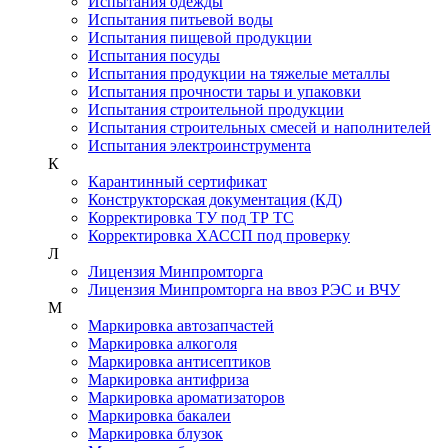
Испытания одежды
Испытания питьевой воды
Испытания пищевой продукции
Испытания посуды
Испытания продукции на тяжелые металлы
Испытания прочности тары и упаковки
Испытания строительной продукции
Испытания строительных смесей и наполнителей
Испытания электроинструмента
К
Карантинный сертификат
Конструкторская документация (КД)
Корректировка ТУ под ТР ТС
Корректировка ХАССП под проверку
Л
Лицензия Минпромторга
Лицензия Минпромторга на ввоз РЭС и ВЧУ
М
Маркировка автозапчастей
Маркировка алкоголя
Маркировка антисептиков
Маркировка антифриза
Маркировка ароматизаторов
Маркировка бакалеи
Маркировка блузок