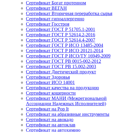
Сертификат Богат протеином
Сертификат ВЕГАН
Сертификат Вторичная переработка сырья
Сертификат гипоаллергенно
Сертификат Госстроя
Сертификат ГОСТ Р 51705.1-2001
Сертификат ГОСТ Р 52614.2-2016
Сертификат ГОСТ Р 52614.4-2007
Сертификат ГОСТ Р ИСО 13485-2004
Сертификат ГОСТ Р ИСО 20121-2014
Сертификат ГОСТ Р ИСО/ТУ 16949-2009
Сертификат ГОСТ РВ 0015-002-2012
Сертификат ГОСТ РВ 15.002-2003
Сертификат Диетический продукт
Сертификат Здоровья
Сертификат ИСО 14001
Сертификат качества на продукцию
Сертификат кошерности
Сертификат МАНИ (Межрегиональной
Ассоциации Надежных Исполнителей)
Сертификат на Pop It
Сертификат на абразивные инструменты
Сертификат на авокадо
Сертификат на автоклав
Сертификат на автохимию