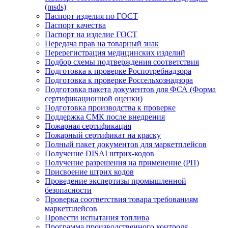
(msds)
Паспорт изделия по ГОСТ
Паспорт качества
Паспорт на изделие ГОСТ
Передача прав на товарный знак
Перерегистрация медицинских изделий
Подбор схемы подтверждения соответствия
Подготовка к проверке Роспотребнадзора
Подготовка к проверке Россельхознадзора
Подготовка пакета документов для ФСА (Форма
сертификационной оценки)
Подготовка производства к проверке
Поддержка СМК после внедрения
Пожарная сертификация
Пожарный сертификат на краску
Полный пакет документов для маркетплейсов
Получение DISAI штрих-кодов
Получение разрешения на применение (РП)
Присвоение штрих кодов
Проведение экспертизы промышленной
безопасности
Проверка соответствия товара требованиям
маркетплейсов
Провести испытания топлива
Программа производственного контроля