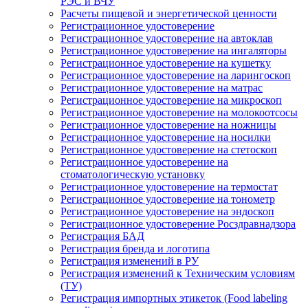
РЭС и ВЧУ
Расчеты пищевой и энергетической ценности
Регистрационное удостоверение
Регистрационное удостоверение на автоклав
Регистрационное удостоверение на ингаляторы
Регистрационное удостоверение на кушетку
Регистрационное удостоверение на ларингоскоп
Регистрационное удостоверение на матрас
Регистрационное удостоверение на микроскоп
Регистрационное удостоверение на молокоотсосы
Регистрационное удостоверение на ножницы
Регистрационное удостоверение на носилки
Регистрационное удостоверение на стетоскоп
Регистрационное удостоверение на
стоматологическую установку
Регистрационное удостоверение на термостат
Регистрационное удостоверение на тонометр
Регистрационное удостоверение на эндоскоп
Регистрационное удостоверение Росздравнадзора
Регистрация БАД
Регистрация бренда и логотипа
Регистрация изменений в РУ
Регистрация изменений к Техническим условиям
(ТУ)
Регистрация импортных этикеток (Food labeling