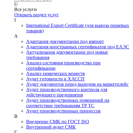
U
Все услуги
Открыть раздел услуг
I
International Export Certificate (для вывоза пищевых
товаров)
А
Адаптация документации под импорт
Адаптация иностранных сертификатов под ЕАЭС
Актуализация документации под новые
требования
Анализ состояния производства при
сертификации
Анализ химических веществ
Аудит готовности к ХАССП
Аудит документов перед выходом на маркетплейс
Аудит производственного контроля для
действующего предприятия
Аудит производственных помещений на
соответствие требованиям ТР ТС
Аудит производственных процессов
В
Внедрение СМК по ГОСТ ISO
Внутренний аудит СМК
Г