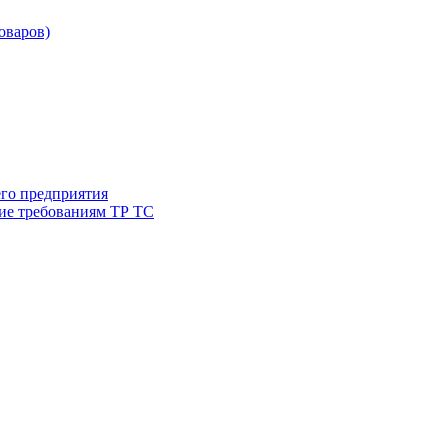
товаров)
его предприятия
ие требованиям ТР ТС