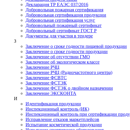
Декларация ТР ЕАЭС 037/2016
Добровольная пожарная сертификация
Добровольная сертификация продукции
Добровольная сертификация услуг
Добровольный пожарный сертификат
Добровольный сертификат ГОСТ Р
Документы для участия в тендере
З
Заключение о сроке годности пищевой продукции
Заключение о сроке годности продукции
Заключение об отсутствии ГМО
Заключение об экологическом классе
Заключение РЧЦ
Заключение РЧЦ (Радиочастотного центра)
Заключение ФСВТС
Заключение ФСТЭК
Заключение ФСТЭК о двойном назначении
Заключение ЭКСКОНТА
И
Идентификация продукции
Инспекционный контроль (ИК)
Инспекционный контроль при сертификации прод
Исправление отказов маркетплейсов
Испытание косметической продукции
Испытание спортивного оборудования