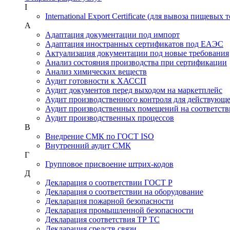
I
International Export Certificate (для вывоза пищевых 
А
Адаптация документации под импорт
Адаптация иностранных сертификатов под ЕАЭС
Актуализация документации под новые требования
Анализ состояния производства при сертификации
Анализ химических веществ
Аудит готовности к ХАССП
Аудит документов перед выходом на маркетплейс
Аудит производственного контроля для действующ
Аудит производственных помещений на соответств
Аудит производственных процессов
В
Внедрение СМК по ГОСТ ISO
Внутренний аудит СМК
Г
Групповое присвоение штрих-кодов
Д
Декларация о соответствии ГОСТ Р
Декларация о соответствии на оборудование
Декларация пожарной безопасности
Декларация промышленной безопасности
Декларация соответствия ТР ТС
Декларация средств связи