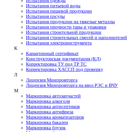
Испытания одежды
Испытания питьевой воды
Испытания пищевой продукции
Испытания посуды
Испытания продукции на тяжелые металлы
Испытания прочности тары и упаковки
Испытания строительной продукции
Испытания строительных смесей и наполнителей
Испытания электроинструмента
К
Карантинный сертификат
Конструкторская документация (КД)
Корректировка ТУ под ТР ТС
Корректировка ХАССП под проверку
Л
Лицензия Минпромторга
Лицензия Минпромторга на ввоз РЭС и ВЧУ
М
Маркировка автозапчастей
Маркировка алкоголя
Маркировка антисептиков
Маркировка антифриза
Маркировка ароматизаторов
Маркировка бакалеи
Маркировка блузок