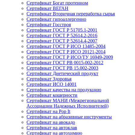
Сертификат Богат протеином
Сертификат ВЕГАН
Сертификат Вторичная переработка сырья
Сертификат гипоаллергенно
Сертификат Госстроя
Сертификат ГОСТ Р 51705.1-2001
Сертификат ГОСТ Р 52614.2-2016
Сертификат ГОСТ Р 52614.4-2007
Сертификат ГОСТ Р ИСО 13485-2004
Сертификат ГОСТ Р ИСО 20121-2014
Сертификат ГОСТ Р ИСО/ТУ 16949-2009
Сертификат ГОСТ РВ 0015-002-2012
Сертификат ГОСТ РВ 15.002-2003
Сертификат Диетический продукт
Сертификат Здоровья
Сертификат ИСО 14001
Сертификат качества на продукцию
Сертификат кошерности
Сертификат МАНИ (Межрегиональной
Ассоциации Надежных Исполнителей)
Сертификат на Pop It
Сертификат на абразивные инструменты
Сертификат на авокадо
Сертификат на автоклав
Сертификат на автохимию