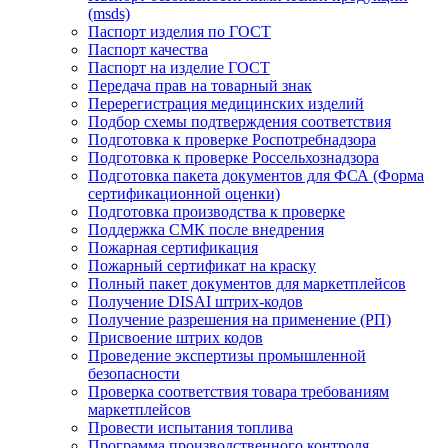
(msds)
Паспорт изделия по ГОСТ
Паспорт качества
Паспорт на изделие ГОСТ
Передача прав на товарный знак
Перерегистрация медицинских изделий
Подбор схемы подтверждения соответствия
Подготовка к проверке Роспотребнадзора
Подготовка к проверке Россельхознадзора
Подготовка пакета документов для ФСА (Форма
сертификационной оценки)
Подготовка производства к проверке
Поддержка СМК после внедрения
Пожарная сертификация
Пожарный сертификат на краску
Полный пакет документов для маркетплейсов
Получение DISAI штрих-кодов
Получение разрешения на применение (РП)
Присвоение штрих кодов
Проведение экспертизы промышленной
безопасности
Проверка соответствия товара требованиям
маркетплейсов
Провести испытания топлива
Программа производственного контроля