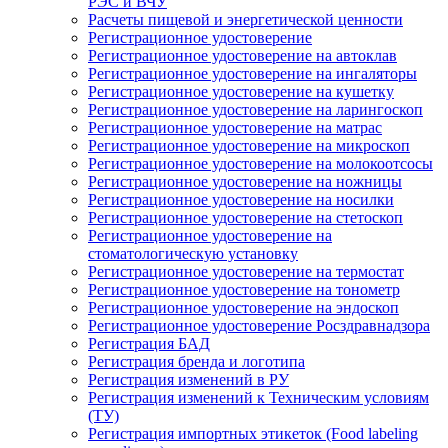
РЭС и ВЧУ
Расчеты пищевой и энергетической ценности
Регистрационное удостоверение
Регистрационное удостоверение на автоклав
Регистрационное удостоверение на ингаляторы
Регистрационное удостоверение на кушетку
Регистрационное удостоверение на ларингоскоп
Регистрационное удостоверение на матрас
Регистрационное удостоверение на микроскоп
Регистрационное удостоверение на молокоотсосы
Регистрационное удостоверение на ножницы
Регистрационное удостоверение на носилки
Регистрационное удостоверение на стетоскоп
Регистрационное удостоверение на
стоматологическую установку
Регистрационное удостоверение на термостат
Регистрационное удостоверение на тонометр
Регистрационное удостоверение на эндоскоп
Регистрационное удостоверение Росздравнадзора
Регистрация БАД
Регистрация бренда и логотипа
Регистрация изменений в РУ
Регистрация изменений к Техническим условиям
(ТУ)
Регистрация импортных этикеток (Food labeling