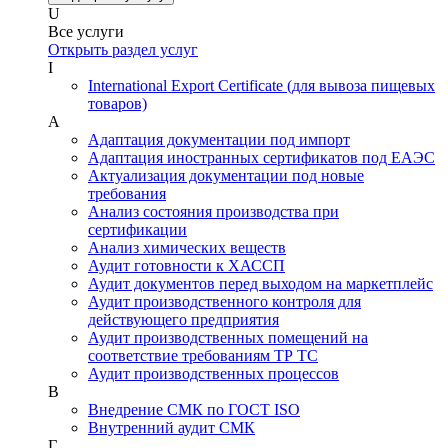
U
Все услуги
Открыть раздел услуг
I
International Export Certificate (для вывоза пищевых
товаров)
А
Адаптация документации под импорт
Адаптация иностранных сертификатов под ЕАЭС
Актуализация документации под новые
требования
Анализ состояния производства при
сертификации
Анализ химических веществ
Аудит готовности к ХАССП
Аудит документов перед выходом на маркетплейс
Аудит производственного контроля для
действующего предприятия
Аудит производственных помещений на
соответствие требованиям ТР ТС
Аудит производственных процессов
В
Внедрение СМК по ГОСТ ISO
Внутренний аудит СМК
Г