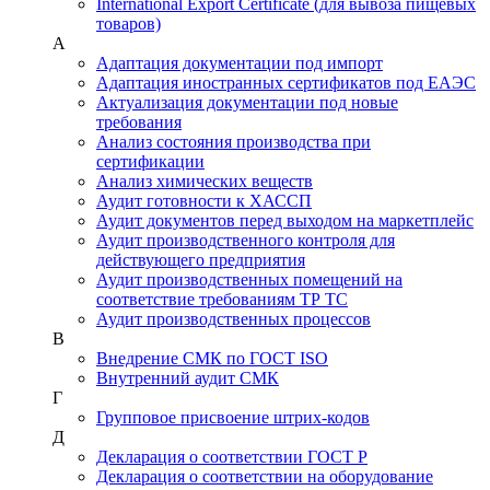
International Export Certificate (для вывоза пищевых
товаров)
А
Адаптация документации под импорт
Адаптация иностранных сертификатов под ЕАЭС
Актуализация документации под новые
требования
Анализ состояния производства при
сертификации
Анализ химических веществ
Аудит готовности к ХАССП
Аудит документов перед выходом на маркетплейс
Аудит производственного контроля для
действующего предприятия
Аудит производственных помещений на
соответствие требованиям ТР ТС
Аудит производственных процессов
В
Внедрение СМК по ГОСТ ISO
Внутренний аудит СМК
Г
Групповое присвоение штрих-кодов
Д
Декларация о соответствии ГОСТ Р
Декларация о соответствии на оборудование