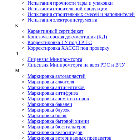
Испытания прочности тары и упаковки
Испытания строительной продукции
Испытания строительных смесей и наполнителей
Испытания электроинструмента
К
Карантинный сертификат
Конструкторская документация (КД)
Корректировка ТУ под ТР ТС
Корректировка ХАССП под проверку
Л
Лицензия Минпромторга
Лицензия Минпромторга на ввоз РЭС и ВЧУ
М
Маркировка автозапчастей
Маркировка алкоголя
Маркировка антисептиков
Маркировка антифриза
Маркировка ароматизаторов
Маркировка бакалеи
Маркировка блузок
Маркировка брюк
Маркировка бытовой химии
Маркировка бюстгальтеров
Маркировка велосипедов
Маркировка ветеринарных препаратов