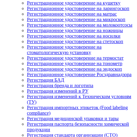
Регистрационное удостоверение на кушетку
Регистрационное удостоверение на ларингоскоп
Регистрационное удостоверение на матрас
Регистрационное удостоверение на микроскоп
Регистрационное удостоверение на молокоотсосы
Регистрационное удостоверение на ножницы
Регистрационное удостоверение на носилки
Регистрационное удостоверение на стетоскоп
Регистрационное удостоверение на
стоматологическую установку
Регистрационное удостоверение на термостат
Регистрационное удостоверение на тонометр
Регистрационное удостоверение на эндоскоп
Регистрационное удостоверение Росздравнадзора
Регистрация БАД
Регистрация бренда и логотипа
Регистрация изменений в РУ
Регистрация изменений к Техническим условиям
(ТУ)
Регистрация импортных этикеток (Food labeling
compliance)
Регистрация медицинской упаковки и тары
Регистрация паспорта безопасности химической
продукции
Регистрация стандарта организации (СТО)