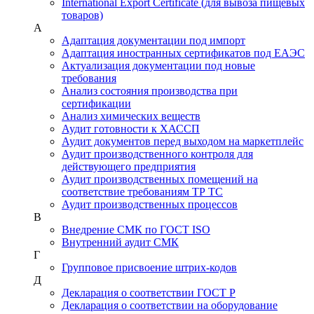
International Export Certificate (для вывоза пищевых
товаров)
А
Адаптация документации под импорт
Адаптация иностранных сертификатов под ЕАЭС
Актуализация документации под новые
требования
Анализ состояния производства при
сертификации
Анализ химических веществ
Аудит готовности к ХАССП
Аудит документов перед выходом на маркетплейс
Аудит производственного контроля для
действующего предприятия
Аудит производственных помещений на
соответствие требованиям ТР ТС
Аудит производственных процессов
В
Внедрение СМК по ГОСТ ISO
Внутренний аудит СМК
Г
Групповое присвоение штрих-кодов
Д
Декларация о соответствии ГОСТ Р
Декларация о соответствии на оборудование