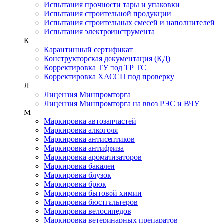
Испытания прочности тары и упаковки
Испытания строительной продукции
Испытания строительных смесей и наполнителей
Испытания электроинструмента
К
Карантинный сертификат
Конструкторская документация (КД)
Корректировка ТУ под ТР ТС
Корректировка ХАССП под проверку
Л
Лицензия Минпромторга
Лицензия Минпромторга на ввоз РЭС и ВЧУ
М
Маркировка автозапчастей
Маркировка алкоголя
Маркировка антисептиков
Маркировка антифриза
Маркировка ароматизаторов
Маркировка бакалеи
Маркировка блузок
Маркировка брюк
Маркировка бытовой химии
Маркировка бюстгальтеров
Маркировка велосипедов
Маркировка ветеринарных препаратов