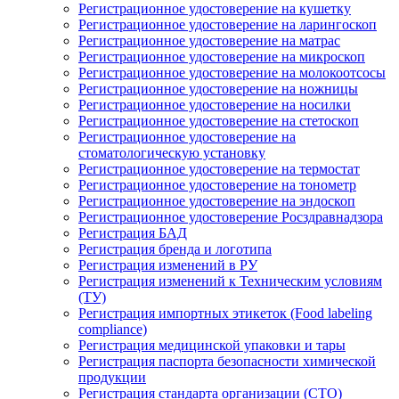
Регистрационное удостоверение на кушетку
Регистрационное удостоверение на ларингоскоп
Регистрационное удостоверение на матрас
Регистрационное удостоверение на микроскоп
Регистрационное удостоверение на молокоотсосы
Регистрационное удостоверение на ножницы
Регистрационное удостоверение на носилки
Регистрационное удостоверение на стетоскоп
Регистрационное удостоверение на
стоматологическую установку
Регистрационное удостоверение на термостат
Регистрационное удостоверение на тонометр
Регистрационное удостоверение на эндоскоп
Регистрационное удостоверение Росздравнадзора
Регистрация БАД
Регистрация бренда и логотипа
Регистрация изменений в РУ
Регистрация изменений к Техническим условиям
(ТУ)
Регистрация импортных этикеток (Food labeling
compliance)
Регистрация медицинской упаковки и тары
Регистрация паспорта безопасности химической
продукции
Регистрация стандарта организации (СТО)