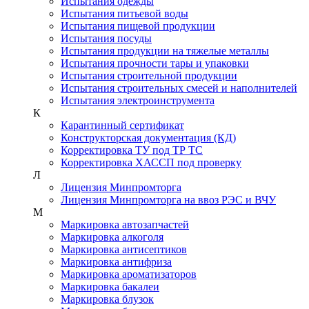
Испытания одежды
Испытания питьевой воды
Испытания пищевой продукции
Испытания посуды
Испытания продукции на тяжелые металлы
Испытания прочности тары и упаковки
Испытания строительной продукции
Испытания строительных смесей и наполнителей
Испытания электроинструмента
К
Карантинный сертификат
Конструкторская документация (КД)
Корректировка ТУ под ТР ТС
Корректировка ХАССП под проверку
Л
Лицензия Минпромторга
Лицензия Минпромторга на ввоз РЭС и ВЧУ
М
Маркировка автозапчастей
Маркировка алкоголя
Маркировка антисептиков
Маркировка антифриза
Маркировка ароматизаторов
Маркировка бакалеи
Маркировка блузок