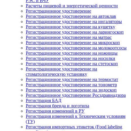
РЭС и ВЧУ
Расчеты пищевой и энергетической ценности
Регистрационное удостоверение
Регистрационное удостоверение на автоклав
Регистрационное удостоверение на ингаляторы
Регистрационное удостоверение на кушетку
Регистрационное удостоверение на ларингоскоп
Регистрационное удостоверение на матрас
Регистрационное удостоверение на микроскоп
Регистрационное удостоверение на молокоотсосы
Регистрационное удостоверение на ножницы
Регистрационное удостоверение на носилки
Регистрационное удостоверение на стетоскоп
Регистрационное удостоверение на
стоматологическую установку
Регистрационное удостоверение на термостат
Регистрационное удостоверение на тонометр
Регистрационное удостоверение на эндоскоп
Регистрационное удостоверение Росздравнадзора
Регистрация БАД
Регистрация бренда и логотипа
Регистрация изменений в РУ
Регистрация изменений к Техническим условиям
(ТУ)
Регистрация импортных этикеток (Food labeling