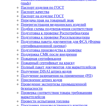
(msds)
Паспорт изделия по ГОСТ
Паспорт качества
Паспорт на изделие ГОСТ
Передача прав на товарный знак
Перерегистрация медицинских изделий
Подбор схемы подтверждения соответствия
Подготовка к проверке Роспотребнадзора
Подготовка к проверке Россельхознадзора
Подготовка пакета документов для ФСА (Форма
сертификационной оценки)
Подготовка производства к проверке
Поддержка СМК после внедрения
Пожарная сертификация
Пожарный сертификат на краску
Полный пакет документов для маркетплейсов
Получение DISAI штрих-кодов
Получение разрешения на применение (РП)
Присвоение штрих кодов
Проведение экспертизы промышленной
безопасности
Проверка соответствия товара требованиям
маркетплейсов
Провести испытания топлива
Программа производственного контроля