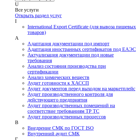
U
Все услуги
Открыть раздел услуг
I
International Export Certificate (для вывоза пищевых
товаров)
А
Адаптация документации под импорт
Адаптация иностранных сертификатов под ЕАЭС
Актуализация документации под новые
требования
Анализ состояния производства при
сертификации
Анализ химических веществ
Аудит готовности к ХАССП
Аудит документов перед выходом на маркетплейс
Аудит производственного контроля для
действующего предприятия
Аудит производственных помещений на
соответствие требованиям ТР ТС
Аудит производственных процессов
В
Внедрение СМК по ГОСТ ISO
Внутренний аудит СМК
Г