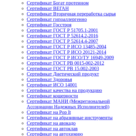
Сертификат Богат протеином
Сертификат ВЕГАН
Сертификат Вторичная переработка сырья
Сертификат гипоаллергенно
Сертификат Госстроя
Сертификат ГОСТ Р 51705.1-2001
Сертификат ГОСТ Р 52614.2-2016
Сертификат ГОСТ Р 52614.4-2007
Сертификат ГОСТ Р ИСО 13485-2004
Сертификат ГОСТ Р ИСО 20121-2014
Сертификат ГОСТ Р ИСО/ТУ 16949-2009
Сертификат ГОСТ РВ 0015-002-2012
Сертификат ГОСТ РВ 15.002-2003
Сертификат Диетический продукт
Сертификат Здоровья
Сертификат ИСО 14001
Сертификат качества на продукцию
Сертификат кошерности
Сертификат МАНИ (Межрегиональной
Ассоциации Надежных Исполнителей)
Сертификат на Pop It
Сертификат на абразивные инструменты
Сертификат на авокадо
Сертификат на автоклав
Сертификат на автохимию