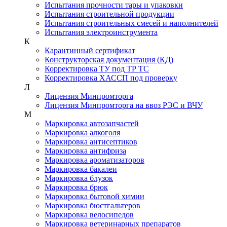
Испытания прочности тары и упаковки
Испытания строительной продукции
Испытания строительных смесей и наполнителей
Испытания электроинструмента
К
Карантинный сертификат
Конструкторская документация (КД)
Корректировка ТУ под ТР ТС
Корректировка ХАССП под проверку
Л
Лицензия Минпромторга
Лицензия Минпромторга на ввоз РЭС и ВЧУ
М
Маркировка автозапчастей
Маркировка алкоголя
Маркировка антисептиков
Маркировка антифриза
Маркировка ароматизаторов
Маркировка бакалеи
Маркировка блузок
Маркировка брюк
Маркировка бытовой химии
Маркировка бюстгальтеров
Маркировка велосипедов
Маркировка ветеринарных препаратов