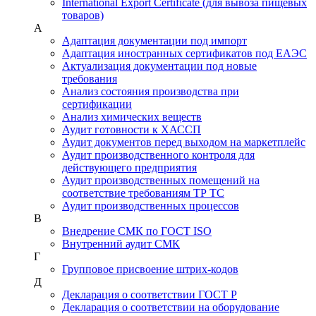
International Export Certificate (для вывоза пищевых
товаров)
А
Адаптация документации под импорт
Адаптация иностранных сертификатов под ЕАЭС
Актуализация документации под новые
требования
Анализ состояния производства при
сертификации
Анализ химических веществ
Аудит готовности к ХАССП
Аудит документов перед выходом на маркетплейс
Аудит производственного контроля для
действующего предприятия
Аудит производственных помещений на
соответствие требованиям ТР ТС
Аудит производственных процессов
В
Внедрение СМК по ГОСТ ISO
Внутренний аудит СМК
Г
Групповое присвоение штрих-кодов
Д
Декларация о соответствии ГОСТ Р
Декларация о соответствии на оборудование