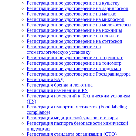
Регистрационное удостоверение на кушетку
Регистрационное удостоверение на ларингоскоп
Регистрационное удостоверение на матрас
Регистрационное удостоверение на микроскоп
Регистрационное удостоверение на молокоотсосы
Регистрационное удостоверение на ножницы
Регистрационное удостоверение на носилки
Регистрационное удостоверение на стетоскоп
Регистрационное удостоверение на
стоматологическую установку
Регистрационное удостоверение на термостат
Регистрационное удостоверение на тонометр
Регистрационное удостоверение на эндоскоп
Регистрационное удостоверение Росздравнадзора
Регистрация БАД
Регистрация бренда и логотипа
Регистрация изменений в РУ
Регистрация изменений к Техническим условиям
(ТУ)
Регистрация импортных этикеток (Food labeling
compliance)
Регистрация медицинской упаковки и тары
Регистрация паспорта безопасности химической
продукции
Регистрация стандарта организации (СТО)