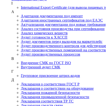
I
International Export Certificate (для вывоза пищевых 
А
Адаптация документации под импорт
Адаптация иностранных сертификатов под ЕАЭС
Актуализация документации под новые требования
Анализ состояния производства при сертификации
Анализ химических веществ
Аудит готовности к ХАССП
Аудит документов перед выходом на маркетплейс
Аудит производственного контроля для действующ
Аудит производственных помещений на соответств
Аудит производственных процессов
В
Внедрение СМК по ГОСТ ISO
Внутренний аудит СМК
Г
Групповое присвоение штрих-кодов
Д
Декларация о соответствии ГОСТ Р
Декларация о соответствии на оборудование
Декларация пожарной безопасности
Декларация промышленной безопасности
Декларация соответствия ТР ТС
Декларация средств связи