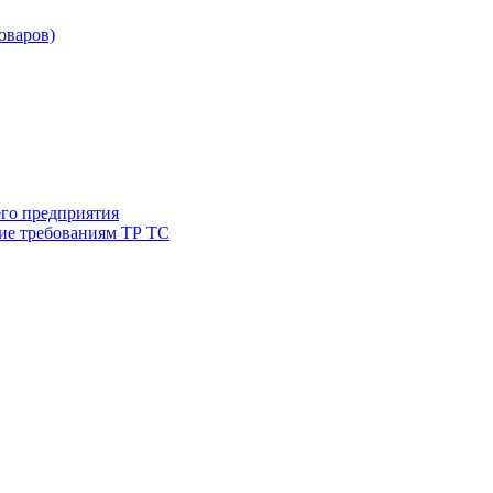
товаров)
его предприятия
ие требованиям ТР ТС