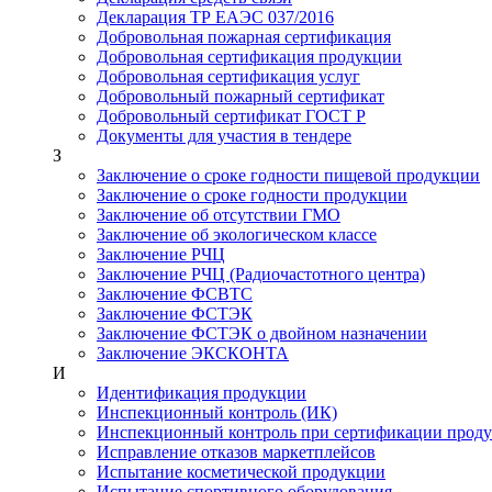
Декларация ТР ЕАЭС 037/2016
Добровольная пожарная сертификация
Добровольная сертификация продукции
Добровольная сертификация услуг
Добровольный пожарный сертификат
Добровольный сертификат ГОСТ Р
Документы для участия в тендере
З
Заключение о сроке годности пищевой продукции
Заключение о сроке годности продукции
Заключение об отсутствии ГМО
Заключение об экологическом классе
Заключение РЧЦ
Заключение РЧЦ (Радиочастотного центра)
Заключение ФСВТС
Заключение ФСТЭК
Заключение ФСТЭК о двойном назначении
Заключение ЭКСКОНТА
И
Идентификация продукции
Инспекционный контроль (ИК)
Инспекционный контроль при сертификации прод
Исправление отказов маркетплейсов
Испытание косметической продукции
Испытание спортивного оборудования